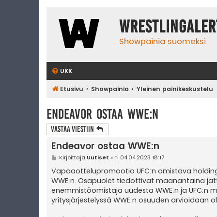
WrestlingAler
Showpainia suomeksi
UKK
Etusivu
Showpainia
Yleinen painikeskustelu
Endeavor ostaa WWE:n
Vastaa Viestiin
Endeavor ostaa WWE:n
V
Kirjoittaja
Uutiset
»
Ti 04.04.2023 18:17
i
e
Vapaaottelupromootio UFC:n omistava holdin
s
WWE:n. Osapuolet tiedottivat maanantaina jättim
t
i
enemmistöomistaja uudesta WWE:n ja UFC:n muod
yritysjärjestelyssä WWE:n osuuden arvioidaan ole