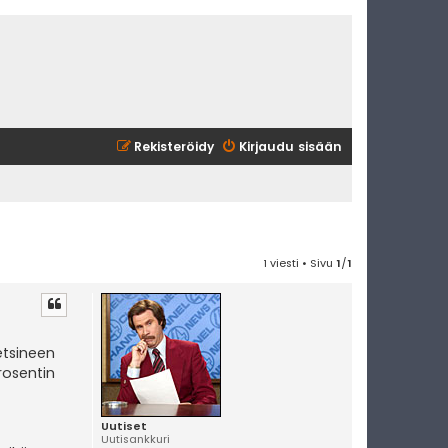
Rekisteröidy
Kirjaudu sisään
1 viesti • Sivu
1
/
1
etsineen
rosentin
Uutiset
Uutisankkuri