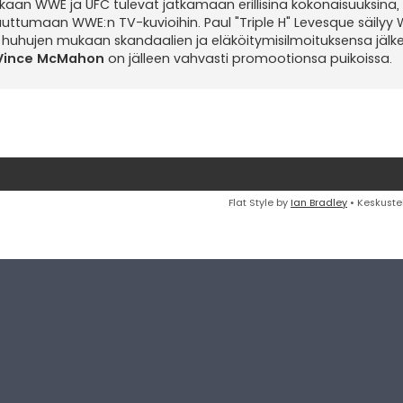
aan WWE ja UFC tulevat jatkamaan erillisinä kokonaisuuksina, 
uttumaan WWE:n TV-kuvioihin. Paul "Triple H" Levesque säilyy
en huhujen mukaan skandaalien ja eläköitymisilmoituksensa jälk
Vince McMahon
on jälleen vahvasti promootionsa puikoissa.
Flat Style by
Ian Bradley
• Keskuste