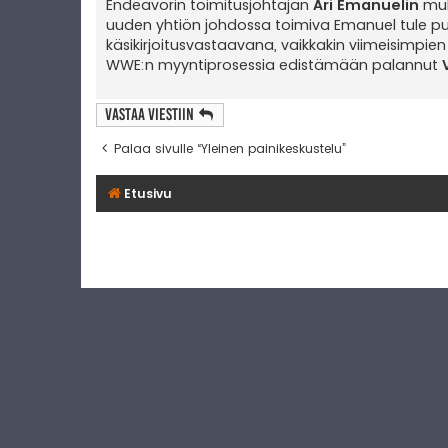
Endeavorin toimitusjohtajan
Ari Emanuelin
muk
uuden yhtiön johdossa toimiva Emanuel tule pu
käsikirjoitusvastaavana, vaikkakin viimeisimpi
WWE:n myyntiprosessia edistämään palannut
Vastaa Viestiin
Palaa sivulle “Yleinen painikeskustelu”
Etusivu