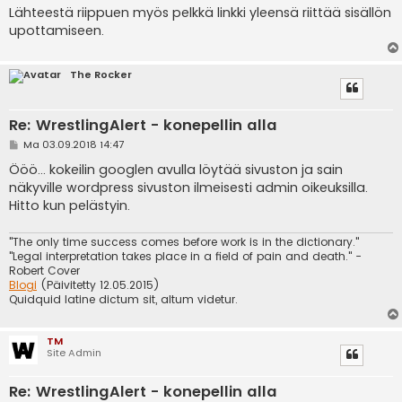
Lähteestä riippuen myös pelkkä linkki yleensä riittää sisällön
upottamiseen.
The Rocker
Re: WrestlingAlert - konepellin alla
V
Ma 03.09.2018 14:47
i
e
Ööö... kokeilin googlen avulla löytää sivuston ja sain
s
näkyville wordpress sivuston ilmeisesti admin oikeuksilla.
t
i
Hitto kun pelästyin.
"The only time success comes before work is in the dictionary."
"Legal interpretation takes place in a field of pain and death." -
Robert Cover
Blogi
(Päivitetty 12.05.2015)
Quidquid latine dictum sit, altum videtur.
TM
Site Admin
Re: WrestlingAlert - konepellin alla