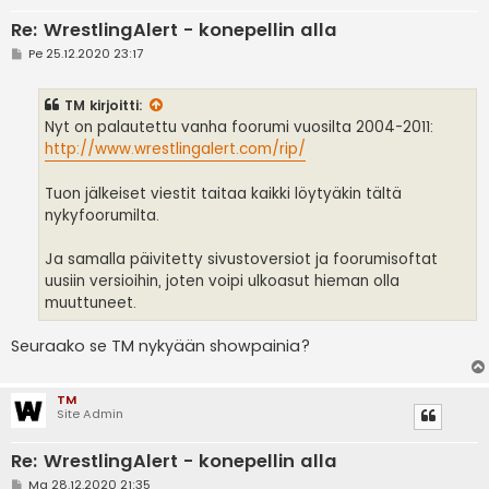
Re: WrestlingAlert - konepellin alla
V
Pe 25.12.2020 23:17
i
e
s
TM
kirjoitti:
t
i
Nyt on palautettu vanha foorumi vuosilta 2004-2011:
http://www.wrestlingalert.com/rip/
Tuon jälkeiset viestit taitaa kaikki löytyäkin tältä
nykyfoorumilta.
Ja samalla päivitetty sivustoversiot ja foorumisoftat
uusiin versioihin, joten voipi ulkoasut hieman olla
muuttuneet.
Seuraako se TM nykyään showpainia?
TM
Site Admin
Re: WrestlingAlert - konepellin alla
V
Ma 28.12.2020 21:35