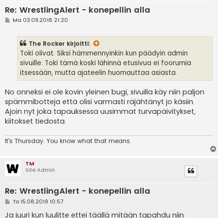
Re: WrestlingAlert - konepellin alla
V
Ma 03.09.2018 21:20
i
e
s
The Rocker
kirjoitti:
t
i
Toki olivat. Siksi hämmennyinkin kun päädyin admin
sivuille. Toki tämä koski lähinnä etusivua ei foorumia
itsessään, mutta ajateelin huomauttaa asiasta.
No onneksi ei ole kovin yleinen bugi, sivuilla käy niin paljon
spämmibotteja että olisi varmasti räjähtänyt jo käsiin.
Ajoin nyt joka tapauksessa uusimmat turvapäivitykset,
kiitokset tiedosta.
It's
Thursday. You know what that means.
TM
Site Admin
Re: WrestlingAlert - konepellin alla
V
To 15.08.2019 10:57
i
e
Ja juuri kun luulitte ettei täällä mitään tapahdu niin