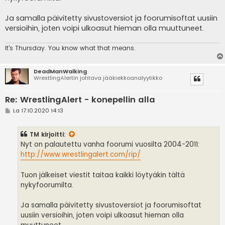
Ja samalla päivitetty sivustoversiot ja foorumisoftat uusiin
versioihin, joten voipi ulkoasut hieman olla muuttuneet.
It's
Thursday. You know what that means.
DeadManWalking
WrestlingAlertin johtava jääkiekkoanalyytikko
Re: WrestlingAlert - konepellin alla
V
La 17.10.2020 14:13
i
e
s
TM
kirjoitti:
t
i
Nyt on palautettu vanha foorumi vuosilta 2004-2011:
http://www.wrestlingalert.com/rip/
Tuon jälkeiset viestit taitaa kaikki löytyäkin tältä
nykyfoorumilta.
Ja samalla päivitetty sivustoversiot ja foorumisoftat
uusiin versioihin, joten voipi ulkoasut hieman olla