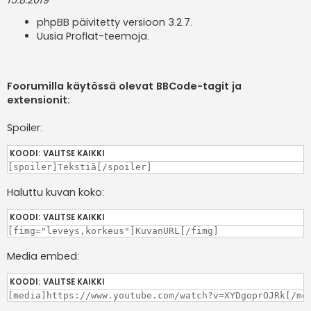
15.8.2019
phpBB päivitetty versioon 3.2.7.
Uusia Proflat-teemoja.
Foorumilla käytössä olevat BBCode-tagit ja
extensionit:
Spoiler:
KOODI:
VALITSE KAIKKI
[spoiler]Tekstiä[/spoiler]
Haluttu kuvan koko:
KOODI:
VALITSE KAIKKI
[fimg="leveys,korkeus"]KuvanURL[/fimg]
Media embed:
KOODI:
VALITSE KAIKKI
[media]https://www.youtube.com/watch?v=XYDgoprOJRk[/me