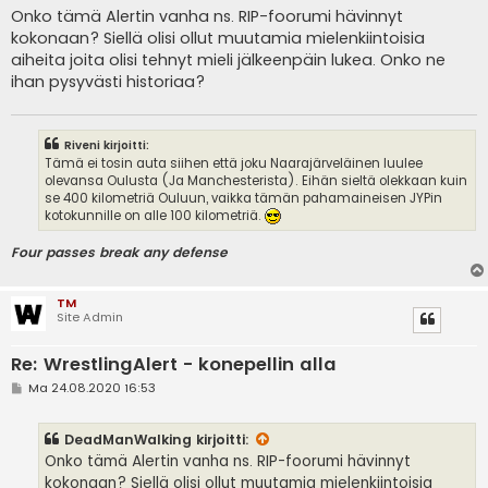
e
Onko tämä Alertin vanha ns. RIP-foorumi hävinnyt
s
kokonaan? Siellä olisi ollut muutamia mielenkiintoisia
t
i
aiheita joita olisi tehnyt mieli jälkeenpäin lukea. Onko ne
ihan pysyvästi historiaa?
Riveni kirjoitti:
Tämä ei tosin auta siihen että joku Naarajärveläinen luulee
olevansa Oulusta (Ja Manchesterista). Eihän sieltä olekkaan kuin
se 400 kilometriä Ouluun, vaikka tämän pahamaineisen JYPin
kotokunnille on alle 100 kilometriä.
Four passes break any defense
TM
Site Admin
Re: WrestlingAlert - konepellin alla
V
Ma 24.08.2020 16:53
i
e
s
DeadManWalking
kirjoitti:
t
i
Onko tämä Alertin vanha ns. RIP-foorumi hävinnyt
kokonaan? Siellä olisi ollut muutamia mielenkiintoisia