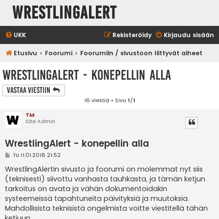
WrestlingAlert
UKK
Rekisteröidy
Kirjaudu sisään
Etusivu
Foorumi
Foorumiin / sivustoon liittyvät aiheet
WrestlingAlert - konepellin alla
Vastaa Viestiin
16 viestiä • Sivu
1
/
1
TM
Site Admin
WrestlingAlert - konepellin alla
V
To 11.01.2018 21:52
i
e
WrestlingAlertin sivusto ja foorumi on molemmat nyt siis
s
(teknisesti) siivottu vanhasta tauhkasta, ja tämän ketjun
t
i
tarkoitus on avata ja vähän dokumentoidakin
systeemeissä tapahtuneita päivityksiä ja muutoksia.
Mahdollisista teknisistä ongelmista voitte viestitellä tähän
ketjuun.