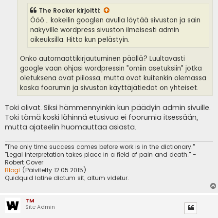
The Rocker
kirjoitti:
Ööö... kokeilin googlen avulla löytää sivuston ja sain
näkyville wordpress sivuston ilmeisesti admin
oikeuksilla. Hitto kun pelästyin.
Onko automaattikirjautuminen päällä? Luultavasti
google vaan ohjasi wordpressin ”omiin asetuksiin” jotka
oletuksena ovat piilossa, mutta ovat kuitenkin olemassa
koska foorumin ja sivuston käyttäjätiedot on yhteiset.
Toki olivat. Siksi hämmennyinkin kun päädyin admin sivuille.
Toki tämä koski lähinnä etusivua ei foorumia itsessään,
mutta ajateelin huomauttaa asiasta.
"The only time success comes before work is in the dictionary."
"Legal interpretation takes place in a field of pain and death." -
Robert Cover
Blogi
(Päivitetty 12.05.2015)
Quidquid latine dictum sit, altum videtur.
TM
Site Admin