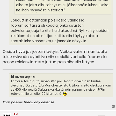
aiheita joita olisi tehnyt mieli jälkeenpäin lukea. Onko
ne ihan pysyvästi historiaa?
Jouduttiin ottamaan pois koska vanhassa
foorumisoftassa oli koodia jonka sivuston
palveluntarjoaja tulkitsi haittakoodiksi. Nyt kun ylläpidon
kesälomat on pikkuhiljaa lusittu niin täytyy katsoa
saataisiinko vanhat ketjut jonnekin näkyviin.
Olisipa hyvä jos jostain löytyisi. Vaikka vähemmän täällä
tulee nykyään pyörittyä niin oli siellä vanhalla foorumilla
paljon mielenkiintoista juttua painiaiheisiin liittyen.
Riveni kirjoitti:
Tämä ei tosin auta siihen että joku Naarajärveläinen luulee
olevansa Oulusta (Ja Manchesterista). Eihän sieltä olekkaan kuin
se 400 kilometriä Ouluun, vaikka tämän pahamaineisen JYPin
kotokunnille on alle 100 kilometriä.
Four passes break any defense
TM