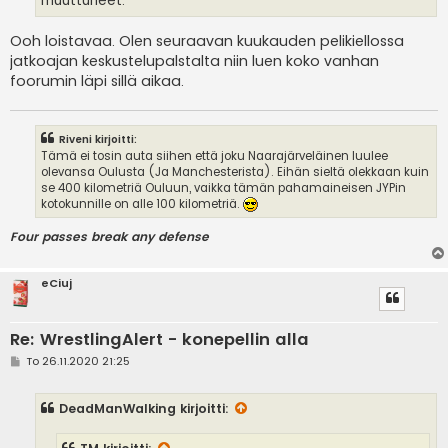
muuttuneet.
Ooh loistavaa. Olen seuraavan kuukauden pelikiellossa
jatkoajan keskustelupalstalta niin luen koko vanhan
foorumin läpi sillä aikaa.
Riveni kirjoitti:
Tämä ei tosin auta siihen että joku Naarajärveläinen luulee
olevansa Oulusta (Ja Manchesterista). Eihän sieltä olekkaan kuin
se 400 kilometriä Ouluun, vaikka tämän pahamaineisen JYPin
kotokunnille on alle 100 kilometriä.
Four passes break any defense
eCiuj
Re: WrestlingAlert - konepellin alla
V
To 26.11.2020 21:25
i
e
s
DeadManWalking
kirjoitti:
t
i