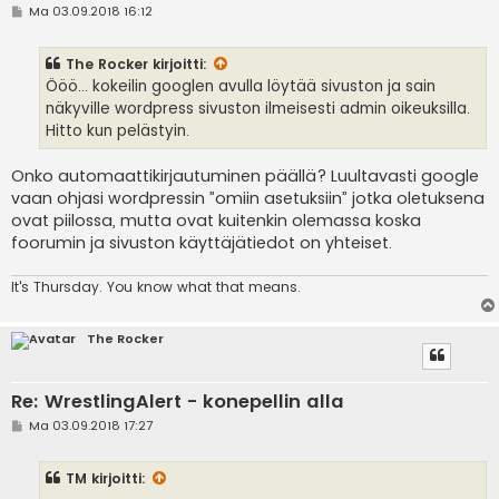
V
Ma 03.09.2018 16:12
i
e
s
The Rocker
kirjoitti:
t
i
Ööö... kokeilin googlen avulla löytää sivuston ja sain
näkyville wordpress sivuston ilmeisesti admin oikeuksilla.
Hitto kun pelästyin.
Onko automaattikirjautuminen päällä? Luultavasti google
vaan ohjasi wordpressin ”omiin asetuksiin” jotka oletuksena
ovat piilossa, mutta ovat kuitenkin olemassa koska
foorumin ja sivuston käyttäjätiedot on yhteiset.
It's
Thursday. You know what that means.
The Rocker
Re: WrestlingAlert - konepellin alla
V
Ma 03.09.2018 17:27
i
e
s
TM
kirjoitti:
t
i