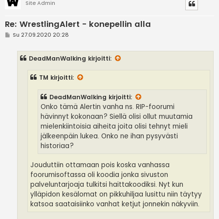
Site Admin
Re: WrestlingAlert - konepellin alla
V
Su 27.09.2020 20:28
i
e
s
DeadManWalking
kirjoitti:
t
i
TM
kirjoitti:
DeadManWalking
kirjoitti:
Onko tämä Alertin vanha ns. RIP-foorumi
hävinnyt kokonaan? Siellä olisi ollut muutamia
mielenkiintoisia aiheita joita olisi tehnyt mieli
jälkeenpäin lukea. Onko ne ihan pysyvästi
historiaa?
Jouduttiin ottamaan pois koska vanhassa
foorumisoftassa oli koodia jonka sivuston
palveluntarjoaja tulkitsi haittakoodiksi. Nyt kun
ylläpidon kesälomat on pikkuhiljaa lusittu niin täytyy
katsoa saataisiinko vanhat ketjut jonnekin näkyviin.