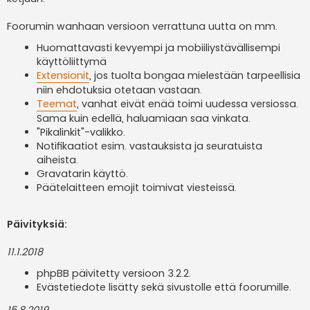
Foorumin wanhaan versioon verrattuna uutta on mm.
Huomattavasti kevyempi ja mobiiliystävällisempi
käyttöliittymä
Extensionit
, jos tuolta bongaa mielestään tarpeellisia
niin ehdotuksia otetaan vastaan.
Teemat
, vanhat eivät enää toimi uudessa versiossa.
Sama kuin edellä, haluamiaan saa vinkata.
"Pikalinkit"-valikko.
Notifikaatiot esim. vastauksista ja seuratuista
aiheista.
Gravatarin käyttö.
Päätelaitteen emojit toimivat viesteissä.
Päivityksiä:
11.1.2018
phpBB päivitetty versioon 3.2.2.
Evästetiedote lisätty sekä sivustolle että foorumille.