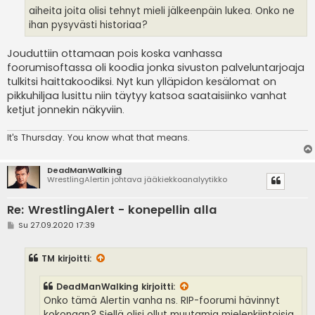
aiheita joita olisi tehnyt mieli jälkeenpäin lukea. Onko ne
ihan pysyvästi historiaa?
Jouduttiin ottamaan pois koska vanhassa
foorumisoftassa oli koodia jonka sivuston palveluntarjoaja
tulkitsi haittakoodiksi. Nyt kun ylläpidon kesälomat on
pikkuhiljaa lusittu niin täytyy katsoa saataisiinko vanhat
ketjut jonnekin näkyviin.
It's
Thursday. You know what that means.
DeadManWalking
WrestlingAlertin johtava jääkiekkoanalyytikko
Re: WrestlingAlert - konepellin alla
V
Su 27.09.2020 17:39
i
e
s
TM
kirjoitti:
t
i
DeadManWalking
kirjoitti:
Onko tämä Alertin vanha ns. RIP-foorumi hävinnyt
kokonaan? Siellä olisi ollut muutamia mielenkiintoisia