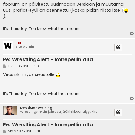
s
foorumi on päivitetty uusimpaan versioon ja muutama
t
i
uusi proflat-tyyli on asennettu (koska pidän niistä itse
).
It's
Thursday. You know what that means.
TM
Site Admin
Re: WrestlingAlert - konepellin alla
V
Ti 31.03.2020 15:33
i
e
Virus iski myös sivustolle
s
t
i
It's
Thursday. You know what that means.
DeadManWalking
WrestlingAlertin johtava jääkiekkoanalyytikko
Re: WrestlingAlert - konepellin alla
V
Ma 27.07.2020 19:11
i