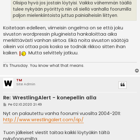
Olisipa hyvä jos jostain löytyisi. Vaikka vähemmän täällä
tulee nykyään pyörittyä niin oli siellä vanhalla foorumilla
paljon mielenkiintoista juttua painiaiheisiin liittyen.
Koitetaan edelleen, viimeisin ongelma on se että joku
sivuston wordpressin plugineista hankaloittaa aika
merkittävästi vanhan siirtoa. Eikä noita sivuston säätöjä
oikein voi ottaa pois koska se todnäk rikkoo sitten ihan
kaiken.
Mutta selvittely jatkuu.
It's
Thursday. You know what that means.
TM
Site Admin
Re: WrestlingAlert - konepellin alla
V
Pe 02.10.2020 21:49
i
e
Nyt on palautettu vanha foorumi vuosilta 2004-2011:
s
http://www.wrestlingalert.com/rip/
t
i
Tuon jälkeiset viestit taitaa kaikki löytyäkin tältä
nykyfoorumilta.