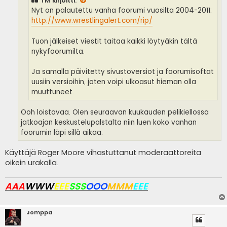
TM
kirjoitti:
Nyt on palautettu vanha foorumi vuosilta 2004-2011:
http://www.wrestlingalert.com/rip/
Tuon jälkeiset viestit taitaa kaikki löytyäkin tältä
nykyfoorumilta.
Ja samalla päivitetty sivustoversiot ja foorumisoftat
uusiin versioihin, joten voipi ulkoasut hieman olla
muuttuneet.
Ooh loistavaa. Olen seuraavan kuukauden pelikiellossa
jatkoajan keskustelupalstalta niin luen koko vanhan
foorumin läpi sillä aikaa.
Käyttäjä Roger Moore vihastuttanut moderaattoreita
oikein urakalla.
AAA
WWW
EEE
SSS
OOO
MMM
EEE
Jomppa