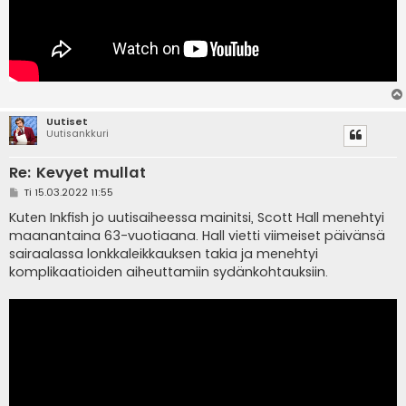
Uutiset
Uutisankkuri
Re: Kevyet mullat
V
Ti 15.03.2022 11:55
i
e
Kuten Inkfish jo uutisaiheessa mainitsi, Scott Hall menehtyi
s
maanantaina 63-vuotiaana. Hall vietti viimeiset päivänsä
t
i
sairaalassa lonkkaleikkauksen takia ja menehtyi
komplikaatioiden aiheuttamiin sydänkohtauksiin.