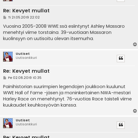
Re: Kevyet mullat
V
Ti 21.05.2019 22:02
i
e
Vuosina 2005-2008 WWE:ssä esiintynyt Ashley Massaro
s
menehtyi viime torstaina. 39-vuotiaan Massaron
t
i
kuolinsyyn on uutisoitu olevan itsemurha.
Uutiset
Uutisankkuri
Re: Kevyet mullat
V
Pe 02.08.2019 10:35
i
e
Painihistorian suurimpien legendojen joukkoon kuulunut
s
WWE Hall of Fame -jäsen ja moninkertainen NWA-mestari
t
i
Harley Race on menehtynyt. 76-vuotias Race taisteli viime
kuukaudet keuhkosyövän kanssa.
Uutiset
Uutisankkuri
Re: Kevyet mullat