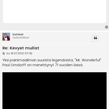
Uutiset
Uutisankkuri
Re: Kevyet mullat
V
Su 18.07.2021 07:42
i
e
Yksi painimaailman suurista legendoista, "Mr. Wonderful"
s
Paul Orndorff on menehtynyt 71 vuoden iässä.
t
i