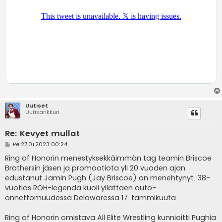
Uutiset
Uutisankkuri
Re: Kevyet mullat
V
Pe 27.01.2023 00:24
i
e
Ring of Honorin menestyksekkäimmän tag teamin Briscoe
s
Brothersin jäsen ja promootiota yli 20 vuoden ajan
t
i
edustanut Jamin Pugh (Jay Briscoe) on menehtynyt. 38-
vuotias ROH-legenda kuoli yllättäen auto-
onnettomuudessa Delawaressa 17. tammikuuta.
Ring of Honorin omistava All Elite Wrestling kunnioitti Pughia