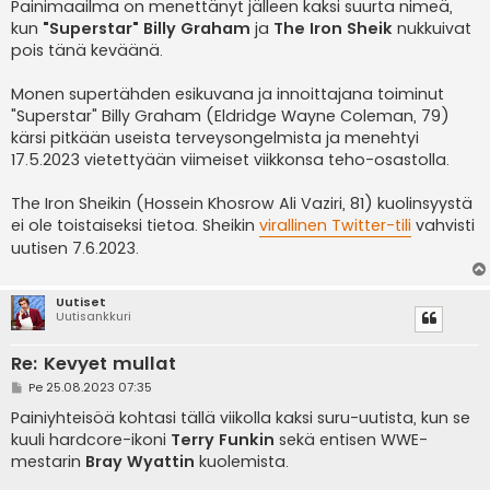
e
Painimaailma on menettänyt jälleen kaksi suurta nimeä,
s
kun
"Superstar" Billy Graham
ja
The Iron Sheik
nukkuivat
t
i
pois tänä keväänä.
Monen supertähden esikuvana ja innoittajana toiminut
"Superstar" Billy Graham (Eldridge Wayne Coleman, 79)
kärsi pitkään useista terveysongelmista ja menehtyi
17.5.2023 vietettyään viimeiset viikkonsa teho-osastolla.
The Iron Sheikin (Hossein Khosrow Ali Vaziri, 81) kuolinsyystä
ei ole toistaiseksi tietoa. Sheikin
virallinen Twitter-tili
vahvisti
uutisen 7.6.2023.
Uutiset
Uutisankkuri
Re: Kevyet mullat
V
Pe 25.08.2023 07:35
i
e
Painiyhteisöä kohtasi tällä viikolla kaksi suru-uutista, kun se
s
kuuli hardcore-ikoni
Terry Funkin
sekä entisen WWE-
t
i
mestarin
Bray Wyattin
kuolemista.