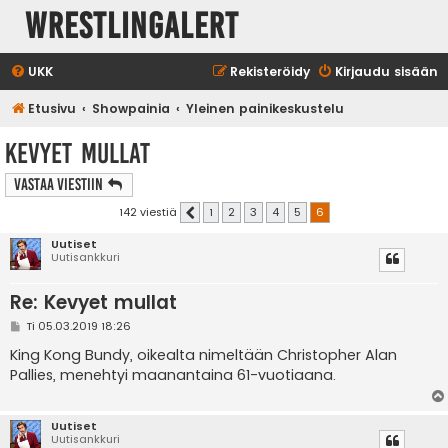
WrestlingAlert
UKK
Rekisteröidy
Kirjaudu sisään
Etusivu
Showpainia
Yleinen painikeskustelu
Kevyet mullat
Vastaa Viestiin
142 viestiä
1
2
3
4
5
6
Edellinen
Uutiset
Uutisankkuri
Re: Kevyet mullat
V
Ti 05.03.2019 18:26
i
e
King Kong Bundy, oikealta nimeltään Christopher Alan
s
Pallies, menehtyi maanantaina 61-vuotiaana.
t
i
Uutiset
Uutisankkuri