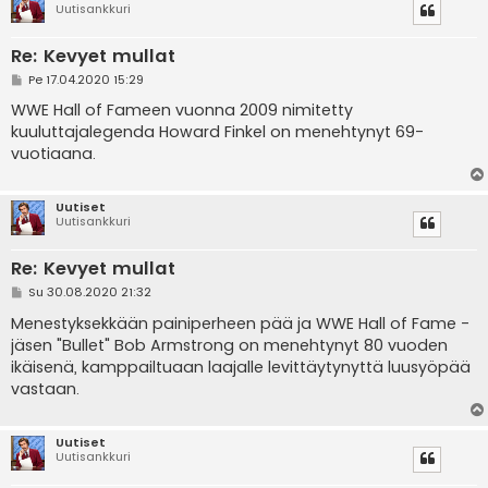
Uutisankkuri
Re: Kevyet mullat
V
Pe 17.04.2020 15:29
i
e
WWE Hall of Fameen vuonna 2009 nimitetty
s
kuuluttajalegenda Howard Finkel on menehtynyt 69-
t
i
vuotiaana.
Uutiset
Uutisankkuri
Re: Kevyet mullat
V
Su 30.08.2020 21:32
i
e
Menestyksekkään painiperheen pää ja WWE Hall of Fame -
s
jäsen "Bullet" Bob Armstrong on menehtynyt 80 vuoden
t
i
ikäisenä, kamppailtuaan laajalle levittäytynyttä luusyöpää
vastaan.
Uutiset
Uutisankkuri