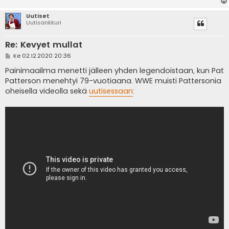
Uutiset
Uutisankkuri
Re: Kevyet mullat
V
Ke 02.12.2020 20:36
i
e
Painimaailma menetti jälleen yhden legendoistaan, kun Pat
s
Patterson menehtyi 79-vuotiaana. WWE muisti Pattersonia
t
i
oheisella videolla sekä
uutisessaan
: