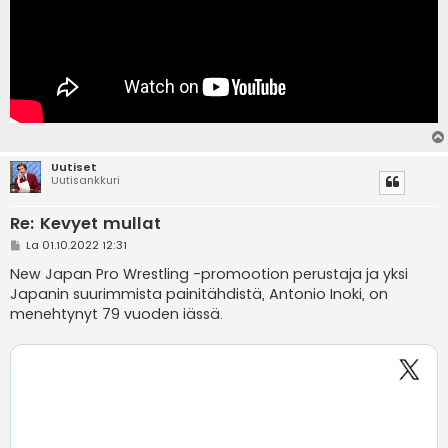
Uutiset
Uutisankkuri
Re: Kevyet mullat
V
La 01.10.2022 12:31
i
e
New Japan Pro Wrestling -promootion perustaja ja yksi
s
Japanin suurimmista painitähdistä, Antonio Inoki, on
t
i
menehtynyt 79 vuoden iässä.