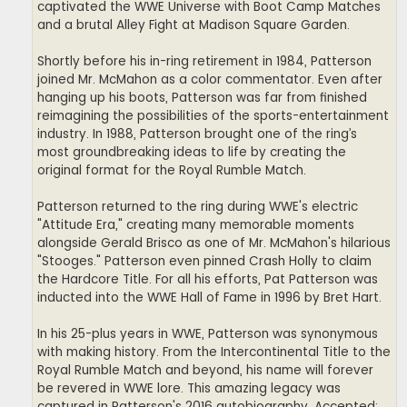
captivated the WWE Universe with Boot Camp Matches
and a brutal Alley Fight at Madison Square Garden.
Shortly before his in-ring retirement in 1984, Patterson
joined Mr. McMahon as a color commentator. Even after
hanging up his boots, Patterson was far from finished
reimagining the possibilities of the sports-entertainment
industry. In 1988, Patterson brought one of the ring’s
most groundbreaking ideas to life by creating the
original format for the Royal Rumble Match.
Patterson returned to the ring during WWE's electric
"Attitude Era," creating many memorable moments
alongside Gerald Brisco as one of Mr. McMahon's hilarious
"Stooges." Patterson even pinned Crash Holly to claim
the Hardcore Title. For all his efforts, Pat Patterson was
inducted into the WWE Hall of Fame in 1996 by Bret Hart.
In his 25-plus years in WWE, Patterson was synonymous
with making history. From the Intercontinental Title to the
Royal Rumble Match and beyond, his name will forever
be revered in WWE lore. This amazing legacy was
captured in Patterson's 2016 autobiography, Accepted: