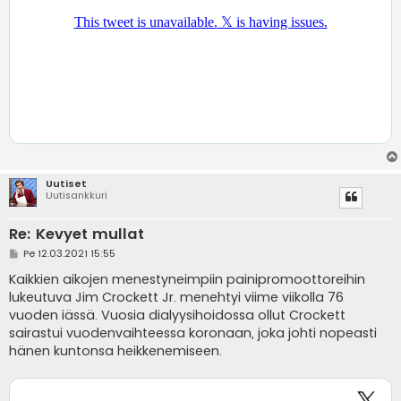
Uutiset
Uutisankkuri
Re: Kevyet mullat
V
Pe 12.03.2021 15:55
i
e
Kaikkien aikojen menestyneimpiin painipromoottoreihin
s
lukeutuva Jim Crockett Jr. menehtyi viime viikolla 76
t
i
vuoden iässä. Vuosia dialyysihoidossa ollut Crockett
sairastui vuodenvaihteessa koronaan, joka johti nopeasti
hänen kuntonsa heikkenemiseen.