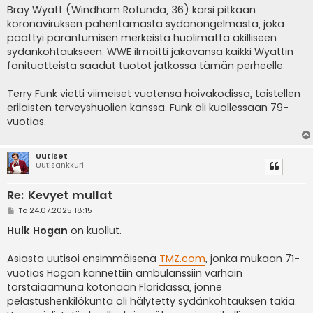
Bray Wyatt (Windham Rotunda, 36) kärsi pitkään
koronaviruksen pahentamasta sydänongelmasta, joka
päättyi parantumisen merkeistä huolimatta äkilliseen
sydänkohtaukseen. WWE ilmoitti jakavansa kaikki Wyattin
fanituotteista saadut tuotot jatkossa tämän perheelle.
Terry Funk vietti viimeiset vuotensa hoivakodissa, taistellen
erilaisten terveyshuolien kanssa. Funk oli kuollessaan 79-
vuotias.
Uutiset
Uutisankkuri
Re: Kevyet mullat
V
To 24.07.2025 18:15
i
e
Hulk Hogan
on kuollut.
s
t
i
Asiasta uutisoi ensimmäisenä
TMZ.com
, jonka mukaan 71-
vuotias Hogan kannettiin ambulanssiin varhain
torstaiaamuna kotonaan Floridassa, jonne
pelastushenkilökunta oli hälytetty sydänkohtauksen takia.