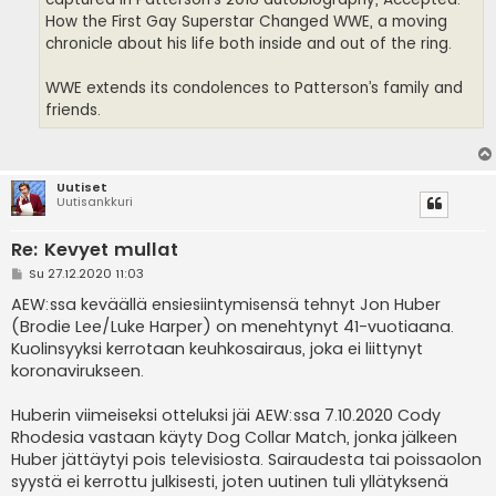
How the First Gay Superstar Changed WWE, a moving
chronicle about his life both inside and out of the ring.
WWE extends its condolences to Patterson’s family and
friends.
Uutiset
Uutisankkuri
Re: Kevyet mullat
V
Su 27.12.2020 11:03
i
e
AEW:ssa keväällä ensiesiintymisensä tehnyt Jon Huber
s
(Brodie Lee/Luke Harper) on menehtynyt 41-vuotiaana.
t
i
Kuolinsyyksi kerrotaan keuhkosairaus, joka ei liittynyt
koronavirukseen.
Huberin viimeiseksi otteluksi jäi AEW:ssa 7.10.2020 Cody
Rhodesia vastaan käyty Dog Collar Match, jonka jälkeen
Huber jättäytyi pois televisiosta. Sairaudesta tai poissaolon
syystä ei kerrottu julkisesti, joten uutinen tuli yllätyksenä