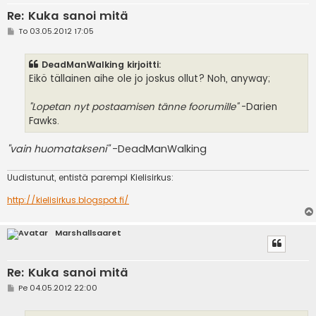
Re: Kuka sanoi mitä
V
To 03.05.2012 17:05
i
e
s
DeadManWalking kirjoitti:
t
i
Eikö tällainen aihe ole jo joskus ollut? Noh, anyway;
"Lopetan nyt postaamisen tänne foorumille"
-Darien
Fawks.
"vain huomatakseni"
-DeadManWalking
Uudistunut, entistä parempi Kielisirkus:
http://kielisirkus.blogspot.fi/
Marshallsaaret
Re: Kuka sanoi mitä
V
Pe 04.05.2012 22:00
i
e
s