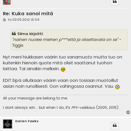
Re: Kuka sanoi mitä
V
To 03.05.2012 15:04
i
e
s
Siima kirjoitti:
t
i
"nainen nuolee miehen p***että ja oksettavata on se"
-
Tiggis
Nyt meni hiukkasen väärin tuo sanamuoto mutta tuo on
kuitenkin hienoin quote mitä olisit saattanut tuohon
laittaa. Tai ainakin melkein.
EDIT:Eipä ollutkaan väärin vaan oon tosiaan muotoillut
asian noin runollisesti. Oon vahingossa osannut. Vau.
All your message are belong to me.
I dont always win... but when I do, it's
PPV-veikkaus
(2005, 2015).
Darien Fawks