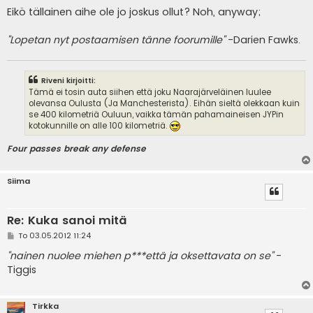
e
Eikö tällainen aihe ole jo joskus ollut? Noh, anyway;
s
t
i
"Lopetan nyt postaamisen tänne foorumille"
-Darien Fawks.
Riveni kirjoitti:
Tämä ei tosin auta siihen että joku Naarajärveläinen luulee
olevansa Oulusta (Ja Manchesterista). Eihän sieltä olekkaan kuin
se 400 kilometriä Ouluun, vaikka tämän pahamaineisen JYPin
kotokunnille on alle 100 kilometriä.
Four passes break any defense
Siima
Re: Kuka sanoi mitä
V
To 03.05.2012 11:24
i
e
"nainen nuolee miehen p***että ja oksettavata on se"
-
s
Tiggis
t
i
Tirkka