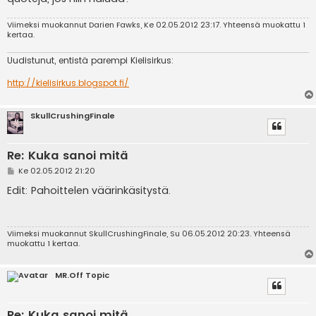
Viimeksi muokannut
Darien Fawks
, Ke 02.05.2012 23:17. Yhteensä muokattu 1
kertaa.
Uudistunut, entistä parempi Kielisirkus:
http://kielisirkus.blogspot.fi/
SkullCrushingFinale
Re: Kuka sanoi mitä
V
Ke 02.05.2012 21:20
i
e
Edit: Pahoittelen väärinkäsitystä.
s
t
i
Viimeksi muokannut
SkullCrushingFinale
, Su 06.05.2012 20:23. Yhteensä
muokattu 1 kertaa.
MR.Off Topic
Re: Kuka sanoi mitä