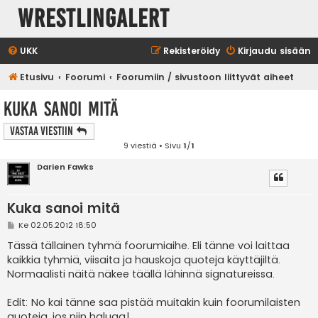
WrestlingAlert
UKK
Rekisteröidy
Kirjaudu sisään
Etusivu
Foorumi
Foorumiin / sivustoon liittyvät aiheet
Kuka sanoi mitä
Vastaa Viestiin
9 viestiä • Sivu
1
/
1
Darien Fawks
Kuka sanoi mitä
V
Ke 02.05.2012 18:50
i
e
Tässä tällainen tyhmä foorumiaihe. Eli tänne voi laittaa
s
kaikkia tyhmiä, viisaita ja hauskoja quoteja käyttäjiltä.
t
i
Normaalisti näitä näkee täällä lähinnä signatureissa.
Edit: No kai tänne saa pistää muitakin kuin foorumilaisten
quoteja, jos niin haluaa!