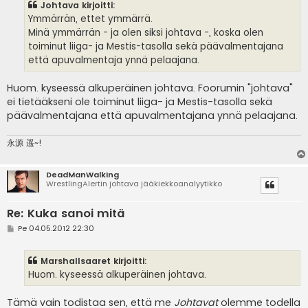
Johtava kirjoitti:
t
i
Ymmärrän, ettet ymmärrä.
Minä ymmärrän - ja olen siksi johtava -, koska olen
toiminut liiga- ja Mestis-tasolla sekä päävalmentajana
että apuvalmentaja ynnä pelaajana.
Huom. kyseessä alkuperäinen johtava. Foorumin "johtava"
ei tietääkseni ole toiminut liiga- ja Mestis-tasolla sekä
päävalmentajana että apuvalmentajana ynnä pelaajana.
永源 遥~!
DeadManWalking
WrestlingAlertin johtava jääkiekkoanalyytikko
Re: Kuka sanoi mitä
V
Pe 04.05.2012 22:30
i
e
s
Marshallsaaret kirjoitti:
t
i
Huom. kyseessä alkuperäinen johtava.
Tämä vain todistaa sen, että me
Johtavat
olemme todella