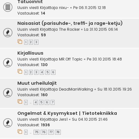
Tatuoinnit
Uusin viesti Kirjoittaja
nixu-
«
Pe 06.11.2015 12:18
Vastaukset:
14
Naisasiat (parisuhde-, treffi- ja rage-ketju)
Uusin viesti Kirjoittaja
The Rocker
«
La 31.10.2015 06:14
Vastaukset:
59
1
2
3
Kirjallisuus
Uusin viesti Kirjoittaja
MR.Off Topic
«
Pe 30.10.2015 18:48
Vastaukset:
130
1
2
3
4
5
6
Muut urheilulajit
Uusin viesti Kirjoittaja
DeadManWalking
«
Su 18.10.2015 19:26
Vastaukset:
160
1
4
5
6
7
…
Ongelmat & Kysymykset | Tietotekniikka
Uusin viesti Kirjoittaja
Jers1
«
Su 04.10.2015 21:46
Vastaukset:
1936
1
75
76
77
78
…