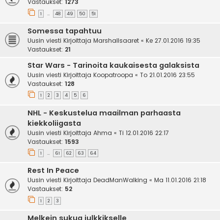
Vastaukset:
1273
1
48
49
50
51
…
Somessa tapahtuu
Uusin viesti Kirjoittaja
Marshallsaaret
«
Ke 27.01.2016 19:35
Vastaukset:
21
Star Wars - Tarinoita kaukaisesta galaksista
Uusin viesti Kirjoittaja
Koopatroopa
«
To 21.01.2016 23:55
Vastaukset:
128
1
2
3
4
5
6
NHL - Keskustelua maailman parhaasta
kiekkoliigasta
Uusin viesti Kirjoittaja
Ahma
«
Ti 12.01.2016 22:17
Vastaukset:
1593
1
61
62
63
64
…
Rest In Peace
Uusin viesti Kirjoittaja
DeadManWalking
«
Ma 11.01.2016 21:18
Vastaukset:
52
1
2
3
Melkein sukua julkkikselle