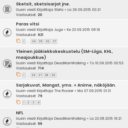
Sketsit, sketsisarjat jne.
Uusin viesti Kirjoittaja
Stefa
«
La 26.09.2015 00:21
Vastaukset:
20
Paras vitsi
Uusin viesti Kirjoittaja
Juge
«
Ke 23.09.2015 08:19
Vastaukset:
921
1
34
35
36
37
…
Yleinen jääkiekkokeskustelu (SM-Liiga, KHL,
maajoukkue)
Uusin viesti Kirjoittaja
DeadManWalking
«
To 10.09.2015 00:53
Vastaukset:
714
1
26
27
28
29
…
Sarjakuvat, Mangat, yms. + Anime, näköjään.
Uusin viesti Kirjoittaja
The Rocker
«
Ma 07.09.2015 01:31
Vastaukset:
79
1
2
3
4
NFL
Uusin viesti Kirjoittaja
DeadManWalking
«
La 22.08.2015 19:21
Vastaukset:
96