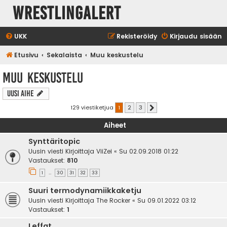
WrestlingAlert
UKK
Rekisteröidy
Kirjaudu sisään
Etusivu
Sekalaista
Muu keskustelu
Muu keskustelu
Uusi Aihe
129 viestiketjua
1
2
3
Seuraava
Aiheet
Synttäritopic
Uusin viesti Kirjoittaja
ViiZei
«
Su 02.09.2018 01:22
Vastaukset:
810
1
30
31
32
33
…
Suuri termodynamiikkaketju
Uusin viesti Kirjoittaja
The Rocker
«
Su 09.01.2022 03:12
Vastaukset:
1
Leffat