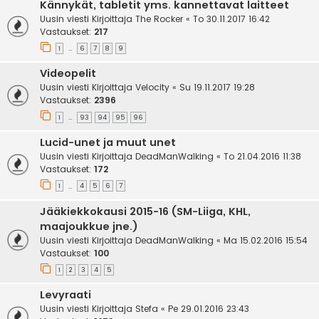
Kännykät, tabletit yms. kannettavat laitteet
Uusin viesti Kirjoittaja
The Rocker
«
To 30.11.2017 16:42
Vastaukset:
217
1
6
7
8
9
…
Videopelit
Uusin viesti Kirjoittaja
Velocity
«
Su 19.11.2017 19:28
Vastaukset:
2396
1
93
94
95
96
…
Lucid-unet ja muut unet
Uusin viesti Kirjoittaja
DeadManWalking
«
To 21.04.2016 11:38
Vastaukset:
172
1
4
5
6
7
…
Jääkiekkokausi 2015-16 (SM-Liiga, KHL,
maajoukkue jne.)
Uusin viesti Kirjoittaja
DeadManWalking
«
Ma 15.02.2016 15:54
Vastaukset:
100
1
2
3
4
5
Levyraati
Uusin viesti Kirjoittaja
Stefa
«
Pe 29.01.2016 23:43