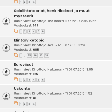
1
2
3
4
Salaliittoteoriat, henkirikokset ja muut
mysteerit
Uusin viesti Kirjoittaja
The Rocker
«
Ke 22.07.2015 15:55
Vastaukset:
147
1
2
3
4
5
6
Elintarviketopic
Uusin viesti Kirjoittaja
Jers1
«
La 11.07.2015 13:29
Vastaukset:
685
1
25
26
27
28
…
Euroviisut
Uusin viesti Kirjoittaja
Hyrkanos
«
Ti 07.07.2015 13:05
Vastaukset:
125
1
2
3
4
5
6
Uskonto
Uusin viesti Kirjoittaja
Hyrkanos
«
Ti 07.07.2015 11:52
Vastaukset:
81
1
2
3
4