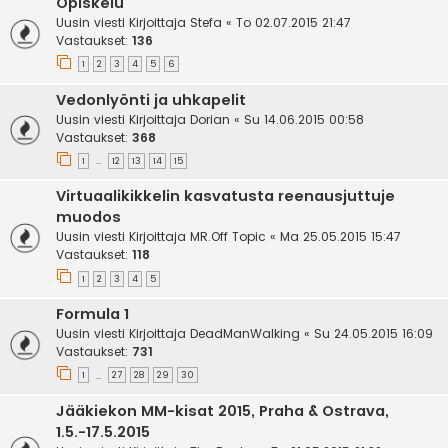
Opiskelu
Uusin viesti Kirjoittaja
Stefa
«
To 02.07.2015 21:47
Vastaukset:
136
1
2
3
4
5
6
Vedonlyönti ja uhkapelit
Uusin viesti Kirjoittaja
Dorian
«
Su 14.06.2015 00:58
Vastaukset:
368
1
12
13
14
15
…
Virtuaalikikkelin kasvatusta reenausjuttuje
muodos
Uusin viesti Kirjoittaja
MR.Off Topic
«
Ma 25.05.2015 15:47
Vastaukset:
118
1
2
3
4
5
Formula 1
Uusin viesti Kirjoittaja
DeadManWalking
«
Su 24.05.2015 16:09
Vastaukset:
731
1
27
28
29
30
…
Jääkiekon MM-kisat 2015, Praha & Ostrava,
1.5.-17.5.2015