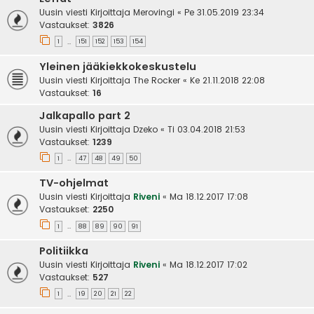
Uusin viesti Kirjoittaja
Merovingi
«
Pe 31.05.2019 23:34
Vastaukset:
3826
1
151
152
153
154
…
Yleinen jääkiekkokeskustelu
Uusin viesti Kirjoittaja
The Rocker
«
Ke 21.11.2018 22:08
Vastaukset:
16
Jalkapallo part 2
Uusin viesti Kirjoittaja
Dzeko
«
Ti 03.04.2018 21:53
Vastaukset:
1239
1
47
48
49
50
…
TV-ohjelmat
Uusin viesti Kirjoittaja
Riveni
«
Ma 18.12.2017 17:08
Vastaukset:
2250
1
88
89
90
91
…
Politiikka
Uusin viesti Kirjoittaja
Riveni
«
Ma 18.12.2017 17:02
Vastaukset:
527
1
19
20
21
22
…