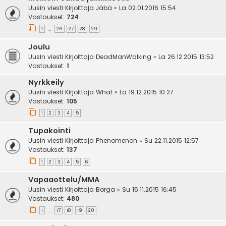
Uusin viesti Kirjoittaja
Jäbä
«
La 02.01.2016 15:54
Vastaukset:
724
1
26
27
28
29
…
Joulu
Uusin viesti Kirjoittaja
DeadManWalking
«
La 26.12.2015 13:52
Vastaukset:
1
Nyrkkeily
Uusin viesti Kirjoittaja
What
«
La 19.12.2015 10:27
Vastaukset:
105
1
2
3
4
5
Tupakointi
Uusin viesti Kirjoittaja
Phenomenon
«
Su 22.11.2015 12:57
Vastaukset:
137
1
2
3
4
5
6
Vapaaottelu/MMA
Uusin viesti Kirjoittaja
Borga
«
Su 15.11.2015 16:45
Vastaukset:
480
1
17
18
19
20
…