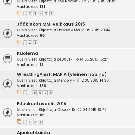
Uusin viesti Kirjoittaja
The Rocker
«
To 21.05.2015 21:32
Vastaukset:
131
1
2
3
4
5
6
Jääkiekon MM-veikkaus 2015
Uusin viesti Kirjoittaja
EkiRaw
«
Ma 18.05.2015 23:44
Vastaukset:
60
1
2
3
Kuolema
Uusin viesti Kirjoittaja
pz0001
«
To 14.05.2015 15:27
Vastaukset:
13
WrestlingAlert: MAFIA (yleinen höpinä)
Uusin viesti Kirjoittaja
Memory
«
Ti 12.05.2015 14:30
Vastaukset:
180
1
5
6
7
8
…
Eduskuntavaalit 2015
Uusin viesti Kirjoittaja
Coca
«
Ke 22.04.2015 10:41
Vastaukset:
85
1
2
3
4
Ajankohtaista