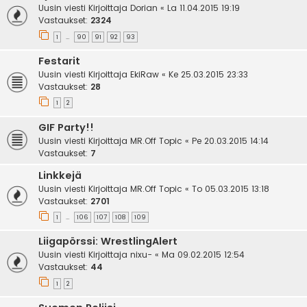
Uusin viesti Kirjoittaja
Dorian
«
La 11.04.2015 19:19
Vastaukset:
2324
1
90
91
92
93
…
Festarit
Uusin viesti Kirjoittaja
EkiRaw
«
Ke 25.03.2015 23:33
Vastaukset:
28
1
2
GIF Party!!
Uusin viesti Kirjoittaja
MR.Off Topic
«
Pe 20.03.2015 14:14
Vastaukset:
7
Linkkejä
Uusin viesti Kirjoittaja
MR.Off Topic
«
To 05.03.2015 13:18
Vastaukset:
2701
1
106
107
108
109
…
Liigapörssi: WrestlingAlert
Uusin viesti Kirjoittaja
nixu-
«
Ma 09.02.2015 12:54
Vastaukset:
44
1
2