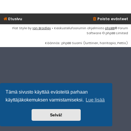
Etusivu
Poista evästeet
Flat Style by
Ian Bradley
• Keskustelufoorumin ohjelmisto
phpBB
® Forum
Software © phpBB Limited
Käännös: phpBB Suomi (lurttinen, harritapio, Pettis)
Tämä sivusto käyttää evästeitä parhaan
käyttäjäkokemuksen varmistamiseksi.
Lue lisää
Selvä!