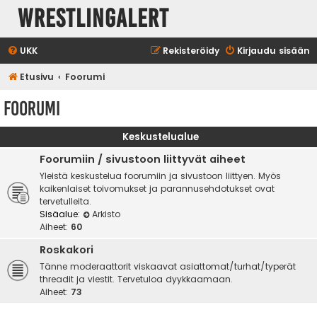
WrestlingAlert
UKK
Rekisteröidy
Kirjaudu sisään
Etusivu
Foorumi
Foorumi
Keskustelualue
Foorumiin / sivustoon liittyvät aiheet
Yleistä keskustelua foorumiin ja sivustoon liittyen. Myös
kaikenlaiset toivomukset ja parannusehdotukset ovat
tervetulleita.
Sisäalue:
Arkisto
Aiheet:
60
Roskakori
Tänne moderaattorit viskaavat asiattomat/turhat/typerät
threadit ja viestit. Tervetuloa dyykkaamaan.
Aiheet:
73