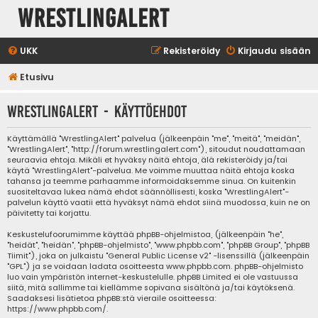
WrestlingAlert
UKK
Rekisteröidy
Kirjaudu sisään
Etusivu
WrestlingAlert - Käyttöehdot
Käyttämällä "WrestlingAlert" palvelua (jälkeenpäin "me", "meitä", "meidän",
"WrestlingAlert", "http://forum.wrestlingalert.com"), sitoudut noudattamaan
seuraavia ehtoja. Mikäli et hyväksy näitä ehtoja, älä rekisteröidy ja/tai
käytä "WrestlingAlert"-palvelua. Me voimme muuttaa näitä ehtoja koska
tahansa ja teemme parhaamme informoidaksemme sinua. On kuitenkin
suositeltavaa lukea nämä ehdot säännöllisesti, koska "WrestlingAlert"-
palvelun käyttö vaatii että hyväksyt nämä ehdot siinä muodossa, kuin ne on
päivitetty tai korjattu.
Keskustelufoorumimme käyttää phpBB-ohjelmistoa, (jälkeenpäin "he",
"heidät", "heidän", "phpBB-ohjelmisto", "www.phpbb.com", "phpBB Group", "phpBB
Tiimit"), joka on julkaistu "
General Public License v2
" -lisenssillä (jälkeenpäin
"GPL") ja se voidaan ladata osoitteesta
www.phpbb.com
. phpBB-ohjelmisto
luo vain ympäristön internet-keskustelulle. phpBB Limited ei ole vastuussa
siitä, mitä sallimme tai kiellämme sopivana sisältönä ja/tai käytöksenä.
Saadaksesi lisätietoa phpBB:stä vieraile osoitteessa:
https://www.phpbb.com/
.