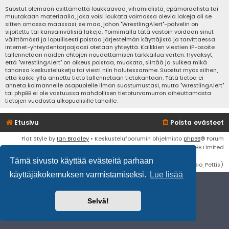
Suostut olemaan esittämättä loukkaavaa, vihamielistä, epämoraalista tai
muutakaan materiaalia, joka voisi loukata voimassa olevia lakeja oli se
sitten omassa maassasi, se maa, johon "WrestlingAlert"-palvelin on
sijoitettu tai kansainvälisiä lakeja. Toimimalla tätä vastoin voidaan sinut
välittömästi ja lopullisesti poistaa järjestelmän käyttäjistä ja tarvittaessa
internet-yhteydentarjoajaasi otetaan yhteyttä. Kaikkien viestien IP-osoite
tallennetaan näiden ehtojen noudattamisen tarkkailua varten. Hyväksyt,
että "WrestlingAlert" on oikeus poistaa, muokata, siirtää ja sulkea mikä
tahansa keskusteluketju tai viesti niin halutessamme. Suostut myös siihen,
että kaikki yllä annettu tieto tallennetaan tietokantaan. Tätä tietoa ei
anneta kolmannelle osapuolelle ilman suostumustasi, mutta "WrestlingAlert"
tai phpBB ei ole vastuussa mahdollisen tietoturvamurron aiheuttamasta
tietojen vuodosta ulkopuolisille tahoille.
Etusivu
Poista evästeet
Flat Style by
Ian Bradley
• Keskustelufoorumin ohjelmisto
phpBB
® Forum
Software © phpBB Limited
Tämä sivusto käyttää evästeitä parhaan
Käännös: phpBB Suomi (lurttinen, harritapio, Pettis)
käyttäjäkokemuksen varmistamiseksi.
Lue lisää
Selvä!