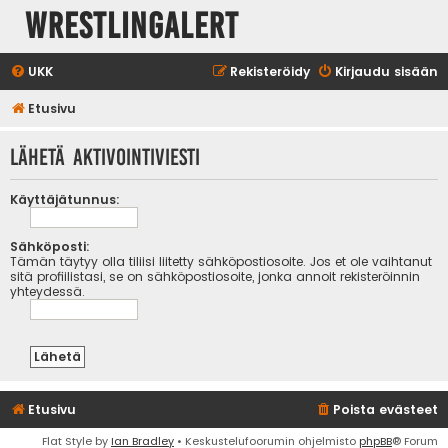
WrestlingAlert
UKK
Rekisteröidy
Kirjaudu sisään
Etusivu
Lähetä aktivointiviesti
Käyttäjätunnus:
Sähköposti:
Tämän täytyy olla tiliisi liitetty sähköpostiosoite. Jos et ole vaihtanut
sitä profiilistasi, se on sähköpostiosoite, jonka annoit rekisteröinnin
yhteydessä.
Etusivu
Poista evästeet
Flat Style by
Ian Bradley
• Keskustelufoorumin ohjelmisto
phpBB
® Forum