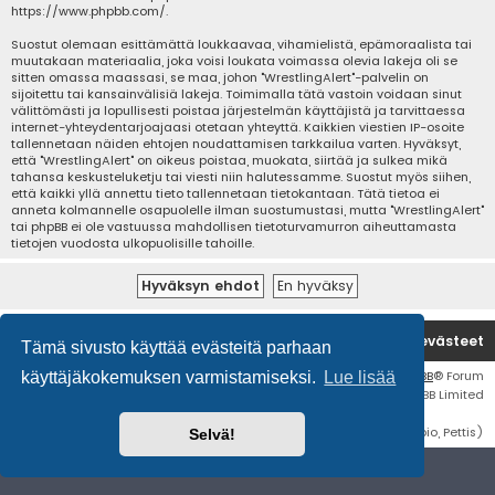
https://www.phpbb.com/
.
Suostut olemaan esittämättä loukkaavaa, vihamielistä, epämoraalista tai
muutakaan materiaalia, joka voisi loukata voimassa olevia lakeja oli se
sitten omassa maassasi, se maa, johon "WrestlingAlert"-palvelin on
sijoitettu tai kansainvälisiä lakeja. Toimimalla tätä vastoin voidaan sinut
välittömästi ja lopullisesti poistaa järjestelmän käyttäjistä ja tarvittaessa
internet-yhteydentarjoajaasi otetaan yhteyttä. Kaikkien viestien IP-osoite
tallennetaan näiden ehtojen noudattamisen tarkkailua varten. Hyväksyt,
että "WrestlingAlert" on oikeus poistaa, muokata, siirtää ja sulkea mikä
tahansa keskusteluketju tai viesti niin halutessamme. Suostut myös siihen,
että kaikki yllä annettu tieto tallennetaan tietokantaan. Tätä tietoa ei
anneta kolmannelle osapuolelle ilman suostumustasi, mutta "WrestlingAlert"
tai phpBB ei ole vastuussa mahdollisen tietoturvamurron aiheuttamasta
tietojen vuodosta ulkopuolisille tahoille.
Etusivu
Poista evästeet
Tämä sivusto käyttää evästeitä parhaan
Flat Style by
Ian Bradley
• Keskustelufoorumin ohjelmisto
phpBB
® Forum
käyttäjäkokemuksen varmistamiseksi.
Lue lisää
Software © phpBB Limited
Käännös: phpBB Suomi (lurttinen, harritapio, Pettis)
Selvä!