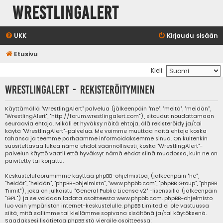
WrestlingAlert
UKK
Kirjaudu sisään
Etusivu
Kieli:
WrestlingAlert - Rekisteröityminen
Käyttämällä "WrestlingAlert" palvelua (jälkeenpäin "me", "meitä", "meidän",
"WrestlingAlert", "http://forum.wrestlingalert.com"), sitoudut noudattamaan
seuraavia ehtoja. Mikäli et hyväksy näitä ehtoja, älä rekisteröidy ja/tai
käytä "WrestlingAlert"-palvelua. Me voimme muuttaa näitä ehtoja koska
tahansa ja teemme parhaamme informoidaksemme sinua. On kuitenkin
suositeltavaa lukea nämä ehdot säännöllisesti, koska "WrestlingAlert"-
palvelun käyttö vaatii että hyväksyt nämä ehdot siinä muodossa, kuin ne on
päivitetty tai korjattu.
Keskustelufoorumimme käyttää phpBB-ohjelmistoa, (jälkeenpäin "he",
"heidät", "heidän", "phpBB-ohjelmisto", "www.phpbb.com", "phpBB Group", "phpBB
Tiimit"), joka on julkaistu "
General Public License v2
" -lisenssillä (jälkeenpäin
"GPL") ja se voidaan ladata osoitteesta
www.phpbb.com
. phpBB-ohjelmisto
luo vain ympäristön internet-keskustelulle. phpBB Limited ei ole vastuussa
siitä, mitä sallimme tai kiellämme sopivana sisältönä ja/tai käytöksenä.
Saadaksesi lisätietoa phpBB:stä vieraile osoitteessa: