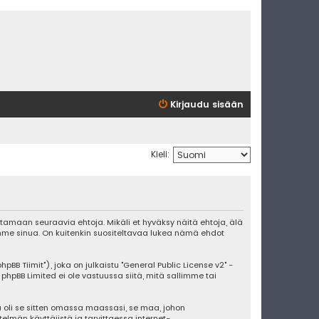
Kirjaudu sisään
Kieli:
attamaan seuraavia ehtoja. Mikäli et hyväksy näitä ehtoja, älä
me sinua. On kuitenkin suositeltavaa lukea nämä ehdot
BB Tiimit"), joka on julkaistu "
General Public License v2
" -
 phpBB Limited ei ole vastuussa siitä, mitä sallimme tai
 oli se sitten omassa maassasi, se maa, johon
stelmän käyttäjistä ja tarvittaessa internet-