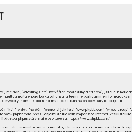
t
tä", "meidän", "WrestlingAlert", "http://forum.wrestlingalert.com"), sitoudut noud
oimme muuttaa näitä ehtoja koska tahansa ja teemme parhaamme informoidaksem
että hyväksyt nämä ehdot siinä muodossa, kuin ne on päivitetty tai korjattu.
he", "heidät", "heidän", "phpBB-ohjelmisto", "www.phpbb.com", "phpBB Group", "php
sta
www.phpbb.com
. phpBB-ohjelmisto luo vain ympäristön internet-keskustelulle.
isätietoa phpBB:stä vieraile osoitteessa:
https://www.phpbb.com/
.
oraalista tai muutakaan materiaalia, joka voisi loukata voimassa olevia lakeja
ja. Toimimalla tätä vastoin voidaan sinut välittömästi ja lopullisesti poistaa järje