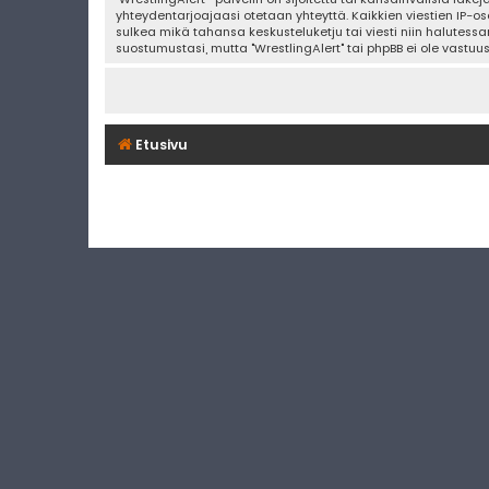
yhteydentarjoajaasi otetaan yhteyttä. Kaikkien viestien IP-os
sulkea mikä tahansa keskusteluketju tai viesti niin halutessa
suostumustasi, mutta "WrestlingAlert" tai phpBB ei ole vastuu
Etusivu