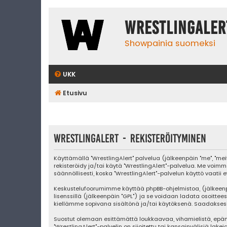
WrestlingAler
Showpainia suomeksi
UKK
Etusivu
WrestlingAlert - Rekisteröityminen
Käyttämällä "WrestlingAlert" palvelua (jälkeenpäin "me", "mei
rekisteröidy ja/tai käytä "WrestlingAlert"-palvelua. Me v
säännöllisesti, koska "WrestlingAlert"-palvelun käyttö vaatii 
Keskustelufoorumimme käyttää phpBB-ohjelmistoa, (jälkeenpäin "
lisenssillä (jälkeenpäin "GPL") ja se voidaan ladata osoittee
kiellämme sopivana sisältönä ja/tai käytöksenä. Saadaksesi l
Suostut olemaan esittämättä loukkaavaa, vihamielistä, epäm
"WrestlingAlert"-palvelin on sijoitettu tai kansainvälisiä lake