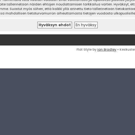
oite tallennetaan näiden ehtojen noudattamisen tarkkailua varten. Hyväksyt, että
mme. Suostut myös siihen, että kaikki yllä annettu tieto tallennetaan tietokanta
ssa mahdollisen tietoturvamurron aiheuttamasta tietojen vuodosta ulkopuolisille 
Flat Style by
Ian Bradley
• Keskuste