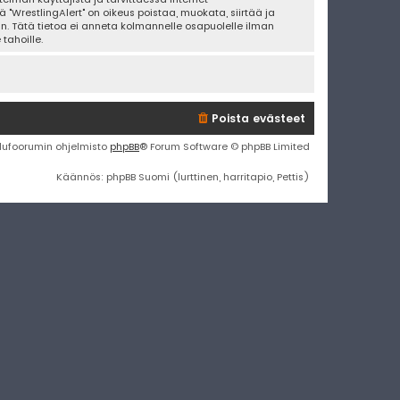
 "WrestlingAlert" on oikeus poistaa, muokata, siirtää ja
an. Tätä tietoa ei anneta kolmannelle osapuolelle ilman
tahoille.
Poista evästeet
lufoorumin ohjelmisto
phpBB
® Forum Software © phpBB Limited
Käännös: phpBB Suomi (lurttinen, harritapio, Pettis)