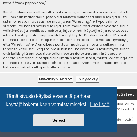
https://www.phpbb.com/
.
Suostut olemaan esittämättä loukkaavaa, vihamielistä, epämoraalista tai
muutakaan materiaalia, joka voisi loukata voimassa olevia lakeja oli se
sitten omassa maassasi, se maa, johon "WrestlingAlert"-palvelin on
sijoitettu tai kansainvälisiä lakeja. Toimimalla tätä vastoin voidaan sinut
välittömästi ja lopullisesti poistaa järjestelmän käyttäjistä ja tarvittaessa
internet-yhteydentarjoajaasi otetaan yhteyttä. Kaikkien viestien IP-osoite
tallennetaan näiden ehtojen noudattamisen tarkkailua varten. Hyväksyt,
että "WrestlingAlert" on oikeus poistaa, muokata, siirtää ja sulkea mikä
tahansa keskusteluketju tai viesti niin halutessamme. Suostut myös siihen,
että kaikki yllä annettu tieto tallennetaan tietokantaan. Tätä tietoa ei
anneta kolmannelle osapuolelle ilman suostumustasi, mutta "WrestlingAlert"
tai phpBB ei ole vastuussa mahdollisen tietoturvamurron aiheuttamasta
tietojen vuodosta ulkopuolisille tahoille.
Etusivu
Poista evästeet
Tämä sivusto käyttää evästeitä parhaan
Flat Style by
Ian Bradley
• Keskustelufoorumin ohjelmisto
phpBB
® Forum
käyttäjäkokemuksen varmistamiseksi.
Lue lisää
Software © phpBB Limited
Käännös: phpBB Suomi (lurttinen, harritapio, Pettis)
Selvä!