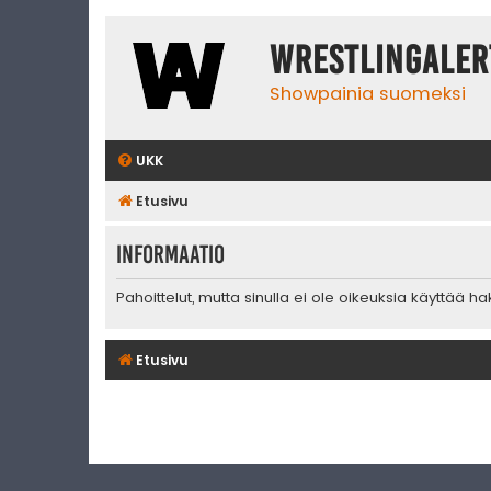
WrestlingAler
Showpainia suomeksi
UKK
Etusivu
Informaatio
Pahoittelut, mutta sinulla ei ole oikeuksia käyttää h
Etusivu