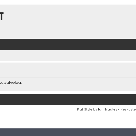
t
akupalvelua.
Flat Style by
Ian Bradley
• Keskuste