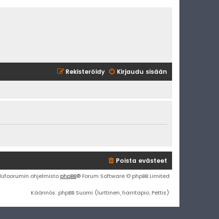
Rekisteröidy
Kirjaudu sisään
Poista evästeet
lufoorumin ohjelmisto
phpBB
® Forum Software © phpBB Limited
Käännös: phpBB Suomi (lurttinen, harritapio, Pettis)