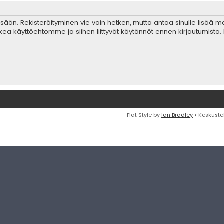
 sisään. Rekisteröityminen vie vain hetken, mutta antaa sinulle lisää 
ta lukea käyttöehtomme ja siihen liittyvät käytännöt ennen kirjautumis
Flat Style by
Ian Bradley
• Keskuste