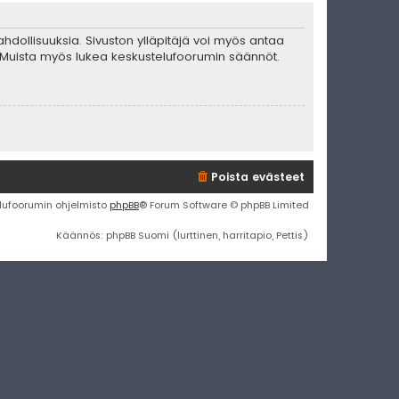
mahdollisuuksia. Sivuston ylläpitäjä voi myös antaa
ta. Muista myös lukea keskustelufoorumin säännöt.
Poista evästeet
lufoorumin ohjelmisto
phpBB
® Forum Software © phpBB Limited
Käännös: phpBB Suomi (lurttinen, harritapio, Pettis)