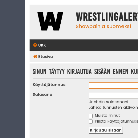
WrestlingAler
Showpainia suomeksi
UKK
Etusivu
Sinun täytyy kirjautua sisään ennen kui
Käyttäjätunnus:
Salasana:
Unohdin salasanani
Lähetä tunnusten aktivoint
Muista minut
Piilota käyttäjätunnuks