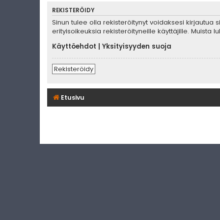
REKISTERÖIDY
Sinun tulee olla rekisteröitynyt voidaksesi kirjautua
erityisoikeuksia rekisteröityneille käyttäjille. Muis
Käyttöehdot
|
Yksityisyyden suoja
Rekisteröidy
Etusivu