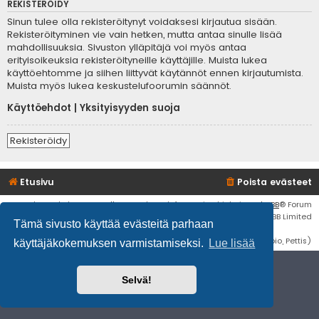
REKISTERÖIDY
Sinun tulee olla rekisteröitynyt voidaksesi kirjautua sisään.
Rekisteröityminen vie vain hetken, mutta antaa sinulle lisää
mahdollisuuksia. Sivuston ylläpitäjä voi myös antaa
erityisoikeuksia rekisteröityneille käyttäjille. Muista lukea
käyttöehtomme ja siihen liittyvät käytännöt ennen kirjautumista.
Muista myös lukea keskustelufoorumin säännöt.
Käyttöehdot
|
Yksityisyyden suoja
Rekisteröidy
Etusivu
Poista evästeet
Flat Style by
Ian Bradley
• Keskustelufoorumin ohjelmisto
phpBB
® Forum
Software © phpBB Limited
Tämä sivusto käyttää evästeitä parhaan
Käännös: phpBB Suomi (lurttinen, harritapio, Pettis)
käyttäjäkokemuksen varmistamiseksi.
Lue lisää
Selvä!