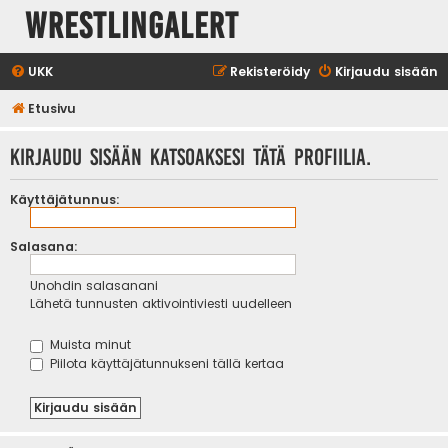
WrestlingAlert
UKK
Rekisteröidy
Kirjaudu sisään
Etusivu
Kirjaudu sisään katsoaksesi tätä profiilia.
Käyttäjätunnus:
Salasana:
Unohdin salasanani
Lähetä tunnusten aktivointiviesti uudelleen
Muista minut
Piilota käyttäjätunnukseni tällä kertaa