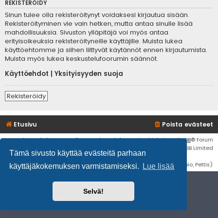
REKISTERÖIDY
Sinun tulee olla rekisteröitynyt voidaksesi kirjautua sisään.
Rekisteröityminen vie vain hetken, mutta antaa sinulle lisää
mahdollisuuksia. Sivuston ylläpitäjä voi myös antaa
erityisoikeuksia rekisteröityneille käyttäjille. Muista lukea
käyttöehtomme ja siihen liittyvät käytännöt ennen kirjautumista.
Muista myös lukea keskustelufoorumin säännöt.
Käyttöehdot
|
Yksityisyyden suoja
Rekisteröidy
Etusivu
Poista evästeet
Flat Style by
Ian Bradley
• Keskustelufoorumin ohjelmisto
phpBB
® Forum
Software © phpBB Limited
Tämä sivusto käyttää evästeitä parhaan
Käännös: phpBB Suomi (lurttinen, harritapio, Pettis)
käyttäjäkokemuksen varmistamiseksi.
Lue lisää
Selvä!