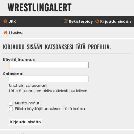
WrestlingAlert
UKK
Rekisteröidy
Kirjaudu sisään
Etusivu
Kirjaudu sisään katsoaksesi tätä profiilia.
Käyttäjätunnus:
Salasana:
Unohdin salasanani
Lähetä tunnusten aktivointiviesti uudelleen
Muista minut
Piilota käyttäjätunnukseni tällä kertaa