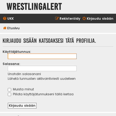
WrestlingAlert
UKK
Rekisteröidy
Kirjaudu sisään
Etusivu
Kirjaudu sisään katsoaksesi tätä profiilia.
Käyttäjätunnus:
Salasana:
Unohdin salasanani
Lähetä tunnusten aktivointiviesti uudelleen
Muista minut
Piilota käyttäjätunnukseni tällä kertaa