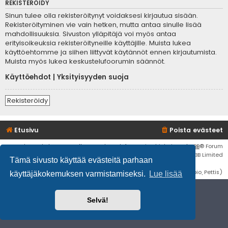
REKISTERÖIDY
Sinun tulee olla rekisteröitynyt voidaksesi kirjautua sisään.
Rekisteröityminen vie vain hetken, mutta antaa sinulle lisää
mahdollisuuksia. Sivuston ylläpitäjä voi myös antaa
erityisoikeuksia rekisteröityneille käyttäjille. Muista lukea
käyttöehtomme ja siihen liittyvät käytännöt ennen kirjautumista.
Muista myös lukea keskustelufoorumin säännöt.
Käyttöehdot
|
Yksityisyyden suoja
Rekisteröidy
Etusivu
Poista evästeet
Flat Style by
Ian Bradley
• Keskustelufoorumin ohjelmisto
phpBB
® Forum
Software © phpBB Limited
Tämä sivusto käyttää evästeitä parhaan
Käännös: phpBB Suomi (lurttinen, harritapio, Pettis)
käyttäjäkokemuksen varmistamiseksi.
Lue lisää
Selvä!