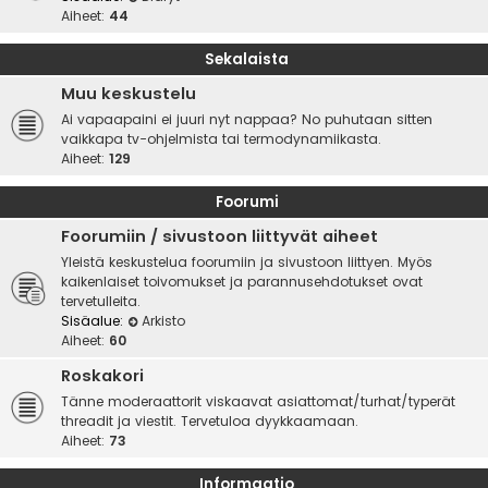
Aiheet:
44
Sekalaista
Muu keskustelu
Ai vapaapaini ei juuri nyt nappaa? No puhutaan sitten
vaikkapa tv-ohjelmista tai termodynamiikasta.
Aiheet:
129
Foorumi
Foorumiin / sivustoon liittyvät aiheet
Yleistä keskustelua foorumiin ja sivustoon liittyen. Myös
kaikenlaiset toivomukset ja parannusehdotukset ovat
tervetulleita.
Sisäalue:
Arkisto
Aiheet:
60
Roskakori
Tänne moderaattorit viskaavat asiattomat/turhat/typerät
threadit ja viestit. Tervetuloa dyykkaamaan.
Aiheet:
73
Informaatio