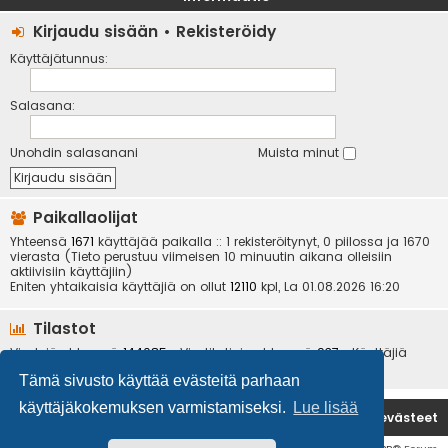
Kirjaudu sisään
•
Rekisteröidy
Käyttäjätunnus:
Salasana:
Unohdin salasanani
Muista minut
Paikallaolijat
Yhteensä
1671
käyttäjää paikalla :: 1 rekisteröitynyt, 0 piilossa ja 1670
vierasta (Tieto perustuu viimeisen 10 minuutin aikana olleisiin
aktiivisiin käyttäjiin)
Eniten yhtaikaisia käyttäjiä on ollut
12110
kpl, La 01.08.2026 16:20
Tilastot
Viestejä yhteensä
144085
• Viestiketjuja yhteensä
937
• Käyttäjiä
yhteensä
6534
• Uusin käyttäjä
kotikoira
Tämä sivusto käyttää evästeitä parhaan
käyttäjäkokemuksen varmistamiseksi.
Lue lisää
Etusivu
Poista evästeet