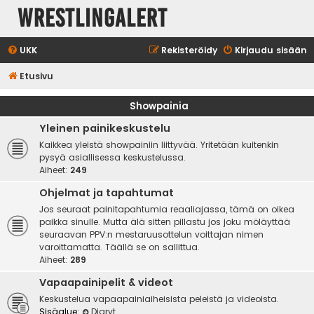
WrestlingAlert
UKK
Rekisteröidy
Kirjaudu sisään
Etusivu
Showpainia
Yleinen painikeskustelu
Kaikkea yleistä showpainiin liittyvää. Yritetään kuitenkin
pysyä asiallisessa keskustelussa.
Aiheet:
249
Ohjelmat ja tapahtumat
Jos seuraat painitapahtumia reaaliajassa, tämä on oikea
paikka sinulle. Mutta älä sitten pillastu jos joku möläyttää
seuraavan PPV:n mestaruusottelun voittajan nimen
varoittamatta. Täällä se on sallittua.
Aiheet:
289
Vapaapainipelit & videot
Keskustelua vapaapainiaiheisista peleistä ja videoista.
Sisäalue:
Diaryt