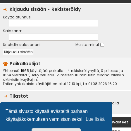
Kirjaudu sisään
•
Rekisteröidy
Käyttäjätunnus:
Salasana:
Unohdin salasanani
Muista minut
Paikallaolijat
Yhteensä
1668
käyttäjää paikalla :: 4 rekisteröitynyttä, 0 piilossa ja
1664 vierasta (Tieto perustuu viimeisen 10 minuutin aikana olleisiin
aktiivisiin käyttäjiin)
Eniten yhtaikaisia käyttäjiä on ollut
12110
kpl, La 01.08.2026 16:20
Tilastot
Viestejä yhteensä
144085
• Viestiketjuja yhteensä
937
• Käyttäjiä
yhteensä
6534
• Uusin käyttäjä
kotikoira
Tämä sivusto käyttää evästeitä parhaan
käyttäjäkokemuksen varmistamiseksi.
Lue lisää
Etusivu
Poista evästeet