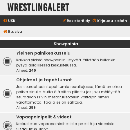
WrestlingAlert
UKK
Rekisteröidy
Kirjaudu sisään
Etusivu
Showpainia
Yleinen painikeskustelu
Kaikkea yleistä showpainiin liittyvää. Yritetään kuitenkin
pysyä asiallisessa keskustelussa.
Aiheet:
249
Ohjelmat ja tapahtumat
Jos seuraat painitapahtumia reaaliajassa, tämä on oikea
paikka sinulle. Mutta älä sitten pillastu jos joku möläyttää
seuraavan PPV:n mestaruusottelun voittajan nimen
varoittamatta. Täällä se on sallittua.
Aiheet:
289
Vapaapainipelit & videot
Keskustelua vapaapainiaiheisista peleistä ja videoista.
Sisäalue:
Diaryt