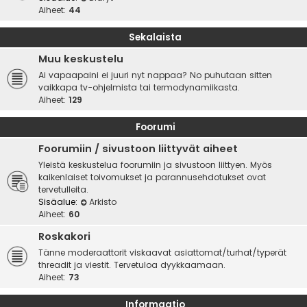
Aiheet:
44
Sekalaista
Muu keskustelu
Ai vapaapaini ei juuri nyt nappaa? No puhutaan sitten
vaikkapa tv-ohjelmista tai termodynamiikasta.
Aiheet:
129
Foorumi
Foorumiin / sivustoon liittyvät aiheet
Yleistä keskustelua foorumiin ja sivustoon liittyen. Myös
kaikenlaiset toivomukset ja parannusehdotukset ovat
tervetulleita.
Sisäalue:
Arkisto
Aiheet:
60
Roskakori
Tänne moderaattorit viskaavat asiattomat/turhat/typerät
threadit ja viestit. Tervetuloa dyykkaamaan.
Aiheet:
73
Informaatio