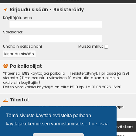
Kirjaudu sisään
•
Rekisteröidy
Käyttäjätunnus:
Salasana:
Unohdin salasanani
Muista minut
Paikallaolijat
Yhteensä
1393
käyttäjää paikalla :: 1 rekisteröitynyt, 1 piilossa ja 1391
vierasta (Tieto perustuu viimeisen 10 minuutin aikana olleisiin
aktiivisiin käyttäjiin)
Eniten yhtaikaisia käyttäjiä on ollut
12110
kpl, La 01.08.2026 16:20
Tilastot
Viestejä yhteensä
144085
• Viestiketjuja yhteensä
937
• Käyttäjiä
yhteensä
6534
• Uusin käyttäjä
kotikoira
Tämä sivusto käyttää evästeitä parhaan
käyttäjäkokemuksen varmistamiseksi.
Lue lisää
Etusivu
Poista evästeet