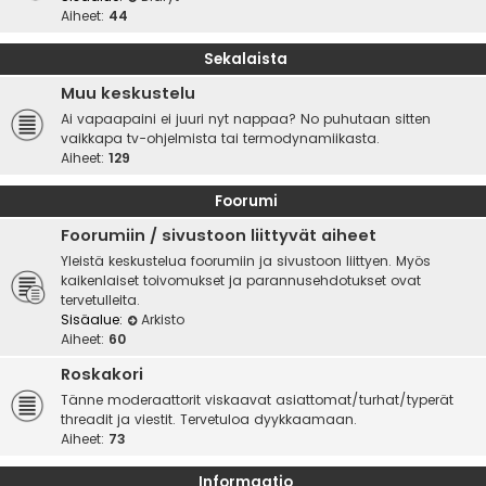
Aiheet:
44
Sekalaista
Muu keskustelu
Ai vapaapaini ei juuri nyt nappaa? No puhutaan sitten
vaikkapa tv-ohjelmista tai termodynamiikasta.
Aiheet:
129
Foorumi
Foorumiin / sivustoon liittyvät aiheet
Yleistä keskustelua foorumiin ja sivustoon liittyen. Myös
kaikenlaiset toivomukset ja parannusehdotukset ovat
tervetulleita.
Sisäalue:
Arkisto
Aiheet:
60
Roskakori
Tänne moderaattorit viskaavat asiattomat/turhat/typerät
threadit ja viestit. Tervetuloa dyykkaamaan.
Aiheet:
73
Informaatio