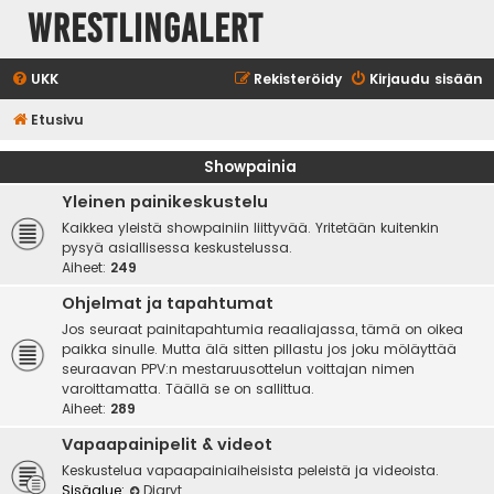
WrestlingAlert
UKK
Rekisteröidy
Kirjaudu sisään
Etusivu
Showpainia
Yleinen painikeskustelu
Kaikkea yleistä showpainiin liittyvää. Yritetään kuitenkin
pysyä asiallisessa keskustelussa.
Aiheet:
249
Ohjelmat ja tapahtumat
Jos seuraat painitapahtumia reaaliajassa, tämä on oikea
paikka sinulle. Mutta älä sitten pillastu jos joku möläyttää
seuraavan PPV:n mestaruusottelun voittajan nimen
varoittamatta. Täällä se on sallittua.
Aiheet:
289
Vapaapainipelit & videot
Keskustelua vapaapainiaiheisista peleistä ja videoista.
Sisäalue:
Diaryt