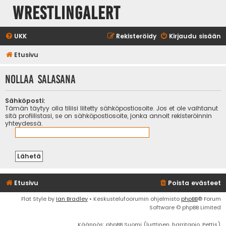
WrestlingAlert
UKK
Rekisteröidy
Kirjaudu sisään
Etusivu
Nollaa salasana
Sähköposti:
Tämän täytyy olla tiliisi liitetty sähköpostiosoite. Jos et ole vaihtanut
sitä profiilistasi, se on sähköpostiosoite, jonka annoit rekisteröinnin
yhteydessä.
Etusivu
Poista evästeet
Flat Style by
Ian Bradley
• Keskustelufoorumin ohjelmisto
phpBB
® Forum
Software © phpBB Limited
Käännös: phpBB Suomi (lurttinen, harritapio, Pettis)