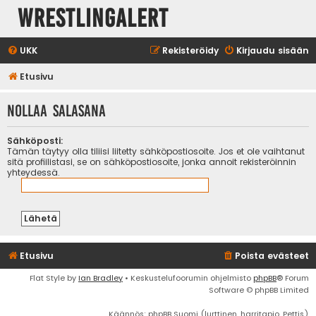
WrestlingAlert
UKK
Rekisteröidy
Kirjaudu sisään
Etusivu
Nollaa salasana
Sähköposti:
Tämän täytyy olla tiliisi liitetty sähköpostiosoite. Jos et ole vaihtanut
sitä profiilistasi, se on sähköpostiosoite, jonka annoit rekisteröinnin
yhteydessä.
Etusivu
Poista evästeet
Flat Style by
Ian Bradley
• Keskustelufoorumin ohjelmisto
phpBB
® Forum
Software © phpBB Limited
Käännös: phpBB Suomi (lurttinen, harritapio, Pettis)