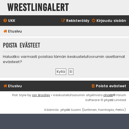
WrestlingAlert
UKK
Rekisteröidy
Kirjaudu sisään
Etusivu
Poista evästeet
Haluatko varmasti poistaa tämän keskustelufoorumin asettamat
evästeet?
Etusivu
Poista evästeet
Flat Style by
Ian Bradley
• Keskustelufoorumin ohjelmisto
phpBB
® Forum
Software © phpBB Limited
Käännös: phpBB Suomi (lurttinen, harritapio, Pettis)