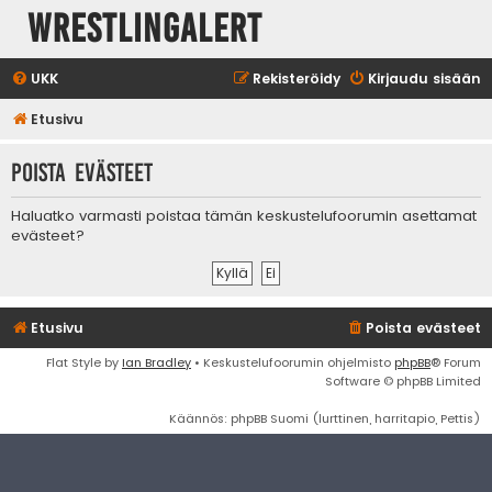
WrestlingAlert
UKK
Rekisteröidy
Kirjaudu sisään
Etusivu
Poista evästeet
Haluatko varmasti poistaa tämän keskustelufoorumin asettamat
evästeet?
Etusivu
Poista evästeet
Flat Style by
Ian Bradley
• Keskustelufoorumin ohjelmisto
phpBB
® Forum
Software © phpBB Limited
Käännös: phpBB Suomi (lurttinen, harritapio, Pettis)