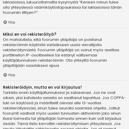
lakiasioissa, lukuunottamatta kysymystä “Keneen minun tulee
olla yhteydessä väärinkäytöstapauksissa tai lakiasioissa tähän
foorumiin liittyen?”.
Ylös
Miksi en voi rekisteröityä?
On mahdollista, että foorumin ylläpitäjä on poistanut
rekisteröinnin käytöstä estääkseen uusia vierailijoita
rekisteröitymästä. Foorumin ylläpitäjä on voinut myös asettaa
porttikiellon IP-osoitteellesi tai estänyt valitsemasi
käyttäjätunnuksen rekisteröinnin. Ota yhteyttä foorumin
ylläpitäjään saadaksesi apua.
Ylös
Rekisteröidyin, mutta en voi kirjautua!
Tarkista ensin käyttäjätunnuksesi ja salasanasi. Jos ne ovat
oikein, yksi kahdesta asiasta on saattanut tapahtua. Jos COPPA-
tuki on käytössä ja määrittelit olevasi alle 13-vuotias
rekisteröityessäsi, sinun tulee seurata saamiasi ohjeita. Jotkut
foorumit vaativat myös uusien tunnusten aktivoinnin joko sinun
itsesi toimesta tai ylläpitäjän toimesta ennen kuin voit kirjautua
sisään. Tämä tieto kerrottiin rekisteröitymisen yhteydessä. Jos
sinulle lähetettiin sähköpostia, seuraa ohjeita. Jos et saanut