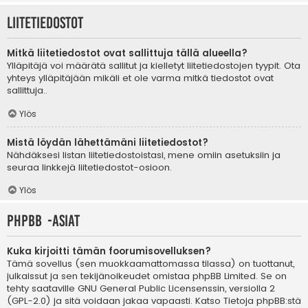
Liitetiedostot
Mitkä liitetiedostot ovat sallittuja tällä alueella?
Ylläpitäjä voi määrätä sallitut ja kielletyt liitetiedostojen tyypit. Ota
yhteys ylläpitäjään mikäli et ole varma mitkä tiedostot ovat
sallittuja..
Ylös
Mistä löydän lähettämäni liitetiedostot?
Nähdäksesi listan liitetiedostoistasi, mene omiin asetuksiin ja
seuraa linkkejä liitetiedostot-osioon.
Ylös
phpBB -asiat
Kuka kirjoitti tämän foorumisovelluksen?
Tämä sovellus (sen muokkaamattomassa tilassa) on tuottanut,
julkaissut ja sen tekijänoikeudet omistaa
phpBB Limited
. Se on
tehty saataville GNU General Public Licensenssin, versiolla 2
(GPL-2.0) ja sitä voidaan jakaa vapaasti. Katso
Tietoja phpBB:stä