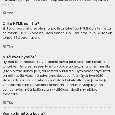
kautta.
Ylös
Onko HTML sallittu?
Ei. Tällä foorumilla ei ole mahdollista lähettää HTML:ää siten, että
se toimisi HTML-koodina. Yleisimmät HTML-muotoilut voi kuitenkin
tehdä BBCoden avulla.
Ylös
Mitä ovat hymiöt?
Hymiöt tai emoticonit ovat pieniä kuvia joita voidaan käyttää
tunteiden ilmaisemiseen lyhyitä koodeja käyttämällä. Esimerkiksi
:) tarkoittaa iloista ja :( tarkoittaa surullista. Hymiöiden täysi lista
on nähtävillä viestinlähetyslomakkeessa. Älä käytä hymiöitä
liikaa, sillä ne voivat tehdä viestistä lukukelvottoman ja valvoja
voi poistaa niitä tai viestin kokonaan. Foorumin ylläpitäjä on
voinut myös määritellä rajan yksittäisen viestin hymiöiden
määrälle.
Ylös
Voinko lähettää kuvia?