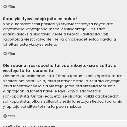
Ylös
Saan yksityisviestejä joita en halua!
Voit automaattisesti poistaa yksityisviestit tietyltä käyttäjältä
käyttämällä käyttäjänhallinnan viestisääntöjä. Jos saat
väärinkäytöksiä sisältäviä viestejä tietyltä käyttäjältä, voit
raportoida viestit valvojille. Heillä on oikeudet estää käyttäjiä
lähettämästä yksityisviestejä.
Ylös
Olen saanut roskapostia tai väärinkäytöksiä sisältäviä
viestejä tältä foorumilta!
Olemme pahoillamme siitä. Tämän foorumin sähköpostilomake
sisältää ominaisuuksia, jotka yrittävät estää ja seurata käyttäjiä,
jotka lähettävät sellaisia viestejä, joten ota yhteyttä foorumin
ylläpitäjään ja lähetä hänelle täysi kopio saamastasi
sähköpostista. On tärkeää, että se sisältää kaikki otsaketiedot
sähköpostista, jotka sisältävät viestin lähettäjän tiedot. Foorumin
ylläpitäjä voi sitten toimia tarpeen mukaan.
Ylös