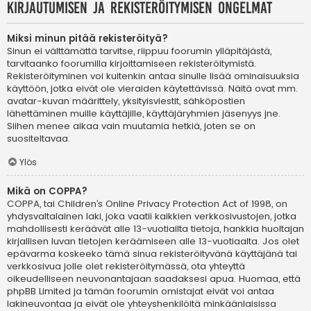
Kirjautumisen ja rekisteröitymisen ongelmat
Miksi minun pitää rekisteröityä?
Sinun ei välttämättä tarvitse, riippuu foorumin ylläpitäjästä,
tarvitaanko foorumilla kirjoittamiseen rekisteröitymistä.
Rekisteröityminen voi kuitenkin antaa sinulle lisää ominaisuuksia
käyttöön, jotka eivät ole vieraiden käytettävissä. Näitä ovat mm.
avatar-kuvan määrittely, yksityisviestit, sähköpostien
lähettäminen muille käyttäjille, käyttäjäryhmien jäsenyys jne.
Siihen menee aikaa vain muutamia hetkiä, joten se on
suositeltavaa.
Ylös
Mikä on COPPA?
COPPA, tai Children’s Online Privacy Protection Act of 1998, on
yhdysvaltalainen laki, joka vaatii kaikkien verkkosivustojen, jotka
mahdollisesti keräävät alle 13-vuotiailta tietoja, hankkia huoltajan
kirjallisen luvan tietojen keräämiseen alle 13-vuotiaalta. Jos olet
epävarma koskeeko tämä sinua rekisteröityvänä käyttäjänä tai
verkkosivua jolle olet rekisteröitymässä, ota yhteyttä
oikeudelliseen neuvonantajaan saadaksesi apua. Huomaa, että
phpBB Limited ja tämän foorumin omistajat eivät voi antaa
lakineuvontaa ja eivät ole yhteyshenkilöitä minkäänlaisissa