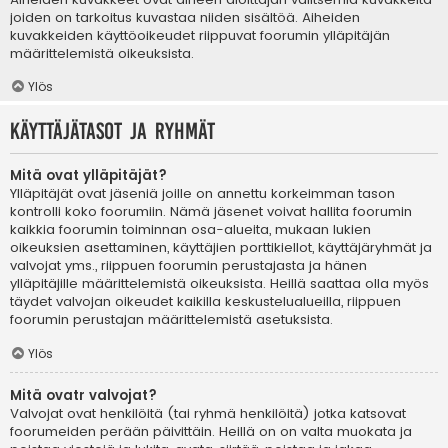
joiden on tarkoitus kuvastaa niiden sisältöä. Aiheiden
kuvakkeiden käyttöoikeudet riippuvat foorumin ylläpitäjän
määrittelemistä oikeuksista.
Ylös
Käyttäjätasot ja ryhmät
Mitä ovat ylläpitäjät?
Ylläpitäjät ovat jäseniä joille on annettu korkeimman tason
kontrolli koko foorumiin. Nämä jäsenet voivat hallita foorumin
kaikkia foorumin toiminnan osa-alueita, mukaan lukien
oikeuksien asettaminen, käyttäjien porttikiellot, käyttäjäryhmät ja
valvojat yms., riippuen foorumin perustajasta ja hänen
ylläpitäjille määrittelemistä oikeuksista. Heillä saattaa olla myös
täydet valvojan oikeudet kaikilla keskustelualueilla, riippuen
foorumin perustajan määrittelemistä asetuksista.
Ylös
Mitä ovatr valvojat?
Valvojat ovat henkilöitä (tai ryhmä henkilöitä) jotka katsovat
foorumeiden perään päivittäin. Heillä on on valta muokata ja