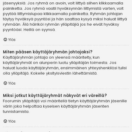
jäsenyyksiä. Jos ryhmä on avoin, voit liittyä siihen klikkaamalla
painiketta. Jos ryhmä vaatii hyväksynnän liittymistä varten, voit
pyytää liittymislupaa klikkaamalla painiketta. Ryhmän johtajan
täytyy hyväksyä pyyntösi ja hän saattaa kysyä miksi haluat liittyä
ryhmään. Älä häiriköi ryhmän ylläpitäjiä jos he eivät hyväksy
pyyntöäsi. Heillä on syynsä.
Ylös
Miten pääsen käyttäjäryhmän johtajaksi?
Käyttäjäryhmän johtaja on yleensä määritelty, kun
käyttäjäryhmät on alunperin luotu ylläpitäjän toimesta. Jos
haluat luoda käyttäjäryhmän, ensimmäinen yhteyshenkilösi tulisi
olla ylläpitäjä. Kokeile yksityisviestin lähettämistä.
Ylös
Miksi jotkut käyttäjäryhmät näkyvät eri väreillä?
Foorumin ylläpitäjä voi määritellä tietyn käyttäjäryhmän jäsenille
värin joka helpottaa kyseisen käyttäjäryhmän jäsenten
tunnistamista.
Ylös