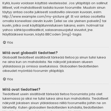
Kyllä, kuvia voidaan käyttää viesteissäsi. Jos ylläpitäjä on sallinut
liitteet, voit mahdollisesti ladata kuvan foorumille. Muutoin sinun
täytyy antaa osoite julkisesti saatavilla olevaan kuvaan, esim.
http://www.example.com/my-picture.gif. Et voi antaa osoitetta
omalla koneellasi oleviin kuviin (ellei se ole yleinen palvelin) tai
kuviin, jotka ovat käyttäjätunnistuksen takana, esim. hotmail tai
yahoo sähköpostilaatikot, salasanasuojatut sivustot, jne.
Näyttääksesi kuvan, käytä BBCoden [img]-tagia.
Ylös
Mitä ovat globaalit tiedotteet?
Globaalit tiedotteet sisältävät tärkeää tietoa ja sinun tulisi lukea
ne aina kun on mahdolista. Ne näkyvät jokaisen alueen
ylälaidassa ja omissa asetuksissa. Globaalien tiedotteiden
oikeudet myöntää foorumin ylläpitäjä.
Ylös
Mitä ovat tiedotteet?
Tiedotteet usein sisältävät tärkeää tietoa foorumista jota olet
lukemassa ja siksi ne tulisi lukea aina kun mahdollista. Tiedotteet
näkyvät jokaisen sivun ylälaidassa niillä foorumeilla joihin ne on
lähetetty. Kuten globaalien tiedotteiden kohdalla, tiedotteiden