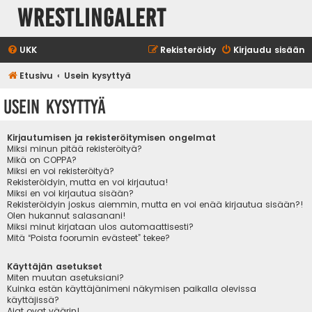
WrestlingAlert
UKK
Rekisteröidy
Kirjaudu sisään
Etusivu
Usein kysyttyä
Usein kysyttyä
Kirjautumisen ja rekisteröitymisen ongelmat
Miksi minun pitää rekisteröityä?
Mikä on COPPA?
Miksi en voi rekisteröityä?
Rekisteröidyin, mutta en voi kirjautua!
Miksi en voi kirjautua sisään?
Rekisteröidyin joskus aiemmin, mutta en voi enää kirjautua sisään?!
Olen hukannut salasanani!
Miksi minut kirjataan ulos automaattisesti?
Mitä “Poista foorumin evästeet” tekee?
Käyttäjän asetukset
Miten muutan asetuksiani?
Kuinka estän käyttäjänimeni näkymisen paikalla olevissa
käyttäjissä?
Ajat ovat väärin!