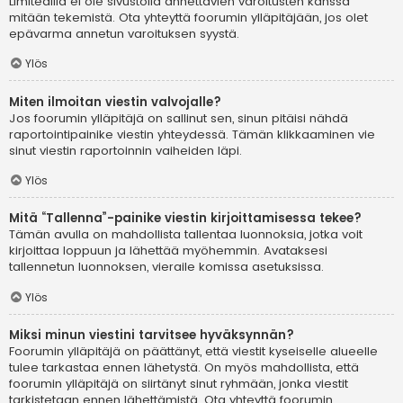
Limitedillä ei ole sivustolla annettavien varoitusten kanssa
mitään tekemistä. Ota yhteyttä foorumin ylläpitäjään, jos olet
epävarma annetun varoituksen syystä.
Ylös
Miten ilmoitan viestin valvojalle?
Jos foorumin ylläpitäjä on sallinut sen, sinun pitäisi nähdä
raportointipainike viestin yhteydessä. Tämän klikkaaminen vie
sinut viestin raportoinnin vaiheiden läpi.
Ylös
Mitä “Tallenna”-painike viestin kirjoittamisessa tekee?
Tämän avulla on mahdollista tallentaa luonnoksia, jotka voit
kirjoittaa loppuun ja lähettää myöhemmin. Avataksesi
tallennetun luonnoksen, vieraile komissa asetuksissa.
Ylös
Miksi minun viestini tarvitsee hyväksynnän?
Foorumin ylläpitäjä on päättänyt, että viestit kyseiselle alueelle
tulee tarkastaa ennen lähetystä. On myös mahdollista, että
foorumin ylläpitäjä on siirtänyt sinut ryhmään, jonka viestit
tarkistetaan ennen lähettämistä. Ota yhteyttä foorumin