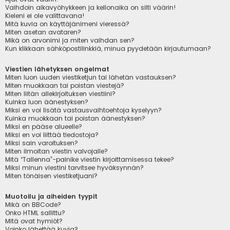
Vaihdoin aikavyöhykkeen ja kellonaika on silti väärin!
Kieleni ei ole valittavana!
Mitä kuvia on käyttäjänimeni vieressä?
Miten asetan avataren?
Mikä on arvonimi ja miten vaihdan sen?
Kun klikkaan sähköpostilinkkiä, minua pyydetään kirjautumaan?
Viestien lähetyksen ongelmat
Miten luon uuden viestiketjun tai lähetän vastauksen?
Miten muokkaan tai poistan viestejä?
Miten liitän allekirjoituksen viestiini?
Kuinka luon äänestyksen?
Miksi en voi lisätä vastausvaihtoehtoja kyselyyn?
Kuinka muokkaan tai poistan äänestyksen?
Miksi en pääse alueelle?
Miksi en voi liittää tiedostoja?
Miksi sain varoituksen?
Miten ilmoitan viestin valvojalle?
Mitä “Tallenna”-painike viestin kirjoittamisessa tekee?
Miksi minun viestini tarvitsee hyväksynnän?
Miten tönäisen viestiketjuani?
Muotoilu ja aiheiden tyypit
Mikä on BBCode?
Onko HTML sallittu?
Mitä ovat hymiöt?
Voinko lähettää kuvia?