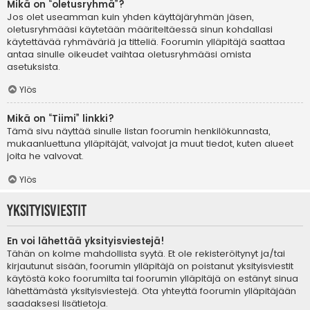
Mikä on “oletusryhmä”?
Jos olet useamman kuin yhden käyttäjäryhmän jäsen,
oletusryhmääsi käytetään määriteltäessä sinun kohdallasi
käytettävää ryhmäväriä ja titteliä. Foorumin ylläpitäjä saattaa
antaa sinulle oikeudet vaihtaa oletusryhmääsi omista
asetuksista.
Ylös
Mikä on “Tiimi” linkki?
Tämä sivu näyttää sinulle listan foorumin henkilökunnasta,
mukaanluettuna ylläpitäjät, valvojat ja muut tiedot, kuten alueet
joita he valvovat.
Ylös
Yksityisviestit
En voi lähettää yksityisviestejä!
Tähän on kolme mahdollista syytä. Et ole rekisteröitynyt ja/tai
kirjautunut sisään, foorumin ylläpitäjä on poistanut yksityisviestit
käytöstä koko foorumilta tai foorumin ylläpitäjä on estänyt sinua
lähettämästä yksityisviestejä. Ota yhteyttä foorumin ylläpitäjään
saadaksesi lisätietoja.