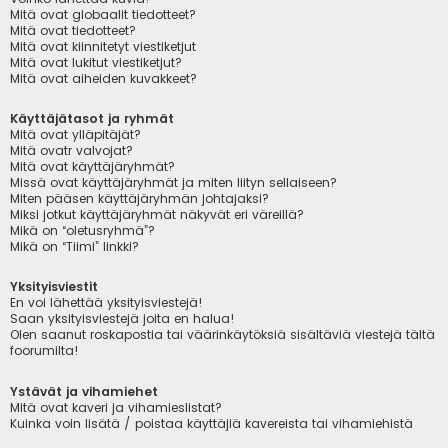
Mitä ovat globaalit tiedotteet?
Mitä ovat tiedotteet?
Mitä ovat kiinnitetyt viestiketjut
Mitä ovat lukitut viestiketjut?
Mitä ovat aiheiden kuvakkeet?
Käyttäjätasot ja ryhmät
Mitä ovat ylläpitäjät?
Mitä ovatr valvojat?
Mitä ovat käyttäjäryhmät?
Missä ovat käyttäjäryhmät ja miten liityn sellaiseen?
Miten pääsen käyttäjäryhmän johtajaksi?
Miksi jotkut käyttäjäryhmät näkyvät eri väreillä?
Mikä on “oletusryhmä”?
Mikä on “Tiimi” linkki?
Yksityisviestit
En voi lähettää yksityisviestejä!
Saan yksityisviestejä joita en halua!
Olen saanut roskapostia tai väärinkäytöksiä sisältäviä viestejä tältä
foorumilta!
Ystävät ja vihamiehet
Mitä ovat kaveri ja vihamieslistat?
Kuinka voin lisätä / poistaa käyttäjiä kavereista tai vihamiehistä