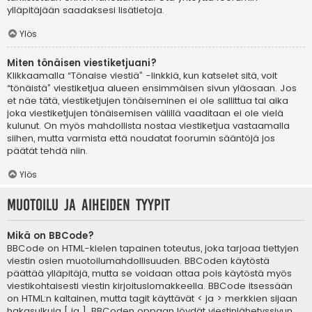
ylläpitäjään saadaksesi lisätietoja.
Ylös
Miten tönäisen viestiketjuani?
Klikkaamalla “Tönaise viestiä” -linkkiä, kun katselet sitä, voit
“tönäistä” viestiketjua alueen ensimmäisen sivun yläosaan. Jos
et näe tätä, viestiketjujen tönäiseminen ei ole sallittua tai aika
joka viestiketjujen tönäisemisen välillä vaaditaan ei ole vielä
kulunut. On myös mahdollista nostaa viestiketjua vastaamalla
siihen, mutta varmista että noudatat foorumin sääntöjä jos
päätät tehdä niin.
Ylös
Muotoilu ja aiheiden tyypit
Mikä on BBCode?
BBCode on HTML-kielen tapainen toteutus, joka tarjoaa tiettyjen
viestin osien muotoilumahdollisuuden. BBCoden käytöstä
päättää ylläpitäjä, mutta se voidaan ottaa pois käytöstä myös
viestikohtaisesti viestin kirjoituslomakkeella. BBCode itsessään
on HTML:n kaltainen, mutta tagit käyttävät < ja > merkkien sijaan
hakasulkuja [ ja ]. BBCoden oppaan löydät viestinlähetyssivun