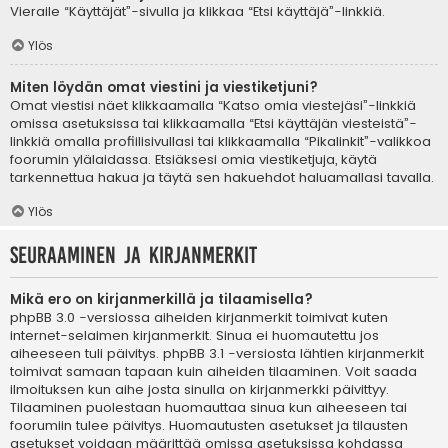
Vieraile “Käyttäjät”-sivulla ja klikkaa “Etsi käyttäjä”-linkkiä.
Ylös
Miten löydän omat viestini ja viestiketjuni?
Omat viestisi näet klikkaamalla “Katso omia viestejäsi”-linkkiä
omissa asetuksissa tai klikkaamalla “Etsi käyttäjän viesteistä”-
linkkiä omalla profiilisivullasi tai klikkaamalla “Pikalinkit”-valikkoa
foorumin ylälaidassa. Etsiäksesi omia viestiketjuja, käytä
tarkennettua hakua ja täytä sen hakuehdot haluamallasi tavalla.
Ylös
Seuraaminen ja kirjanmerkit
Mikä ero on kirjanmerkillä ja tilaamisella?
phpBB 3.0 -versiossa aiheiden kirjanmerkit toimivat kuten
internet-selaimen kirjanmerkit. Sinua ei huomautettu jos
aiheeseen tuli päivitys. phpBB 3.1 -versiosta lähtien kirjanmerkit
toimivat samaan tapaan kuin aiheiden tilaaminen. Voit saada
ilmoituksen kun aihe josta sinulla on kirjanmerkki päivittyy.
Tilaaminen puolestaan huomauttaa sinua kun aiheeseen tai
foorumiin tulee päivitys. Huomautusten asetukset ja tilausten
asetukset voidaan määrittää omissa asetuksissa kohdassa