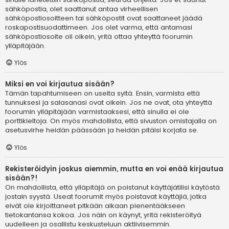
sähköpostia, olet saattanut antaa virheellisen
sähköpostiosoitteen tai sähköpostit ovat saattaneet jäädä
roskapostisuodattimeen. Jos olet varma, että antamasi
sähköpostiosoite oli oikein, yritä ottaa yhteyttä foorumin
ylläpitäjään.
Ylös
Miksi en voi kirjautua sisään?
Tämän tapahtumiseen on useita syitä. Ensin, varmista että
tunnuksesi ja salasanasi ovat oikein. Jos ne ovat, ota yhteyttä
foorumin ylläpitäjään varmistaaksesi, että sinulla ei ole
porttikieltoja. On myös mahdollista, että sivuston omistajalla on
asetusvirhe heidän päässään ja heidän pitäisi korjata se.
Ylös
Rekisteröidyin joskus aiemmin, mutta en voi enää kirjautua
sisään?!
On mahdollista, että ylläpitäjä on poistanut käyttäjätilisi käytöstä
jostain syystä. Useat foorumit myös poistavat käyttäjiä, jotka
eivät ole kirjoittaneet pitkään aikaan pienentääkseen
tietokantansa kokoa. Jos näin on käynyt, yritä rekisteröityä
uudelleen ja osallistu keskusteluun aktiivisemmin.