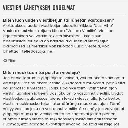
Viestien lähetyksen ongelmat
Miten luon uuden viestiketjun tai lähetän vastauksen?
Aloittaaksesi uuden viestiketjun alueella, klikkaa "Uusi Aihe".
Vastataksesi viestiketjuun klikkaa "Vastaa Viestiin". Viestien
kirjoittaminen voi vaatia rekisteröitymisen. Lista sinun
oikeuksistasi alueella on nähtävillä alueen ja viestiketjun
alalaidassa. Esimerkiksi: Voit kirjoittaa uusia viestejä, Voit
lähettää liitetiedostoja, jne.
Ylös
Miten muokkaan tai poistan viestejä?
Jos et ole foorumin ylläpitäjä tai valvoja, voit muokata vain omia
viestejäsi. Voit muokata viestiä klikkaamalla muokkaa-painiketta
haluamassasi viestissä. Joskus painike toimii vain tietyn ajan
viestin luomisen jälkeen. Jos joku on jo vastannut viestiin, löydät
viestiketjuun palatessasi pienen tekstin viestisi alla, joka kertoo
viestin muokkauskertojen lukumäärän ja muokkausajan. Tämä
näkyy vain jos joku on vastannut viestiin. Se ei näy, jos valvoja tai
ylläpitäjä muokkaa viestiä, mutta he saattavat jättää pienen
huomautuksen viestin muokkaamisen syistä niin halutessaan.
Huomaa, että normaalit käyttäjät eivät voi poistaa viestejä, jos