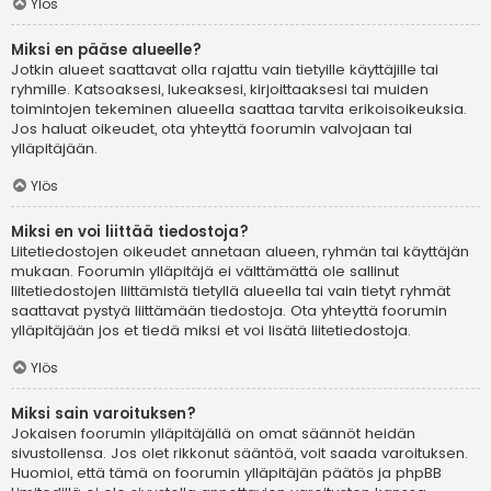
Ylös
Miksi en pääse alueelle?
Jotkin alueet saattavat olla rajattu vain tietyille käyttäjille tai
ryhmille. Katsoaksesi, lukeaksesi, kirjoittaaksesi tai muiden
toimintojen tekeminen alueella saattaa tarvita erikoisoikeuksia.
Jos haluat oikeudet, ota yhteyttä foorumin valvojaan tai
ylläpitäjään.
Ylös
Miksi en voi liittää tiedostoja?
Liitetiedostojen oikeudet annetaan alueen, ryhmän tai käyttäjän
mukaan. Foorumin ylläpitäjä ei välttämättä ole sallinut
liitetiedostojen liittämistä tietyllä alueella tai vain tietyt ryhmät
saattavat pystyä liittämään tiedostoja. Ota yhteyttä foorumin
ylläpitäjään jos et tiedä miksi et voi lisätä liitetiedostoja.
Ylös
Miksi sain varoituksen?
Jokaisen foorumin ylläpitäjällä on omat säännöt heidän
sivustollensa. Jos olet rikkonut sääntöä, voit saada varoituksen.
Huomioi, että tämä on foorumin ylläpitäjän päätös ja phpBB