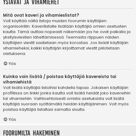
Ystävät ja vihamiehet
Mitä ovat kaveri ja vihamieslistat?
Voit käyttää näitä listoja muiden foorumin käyttäjien
organisointiin. Kaverilistalle lisätään käyttäjiä omien asetusten
kautta. Tämä auttaa nopeasti näkemään jos he ovat paikalla ja
yksityisviestien lähettämisessä. Teemasta riippuen näiden
käyttäjien viestit saatetaan myös korostaa. Jos lisäät käyttäjän
vihamieheksi, kaikki käyttäjän kirjoittamat viestit piilotetaan
oletuksena.
Ylös
Kuinka voin lisätä / poistaa käyttäjiä kavereista tai
vihamiehistä
Voit lisätä käyttäjiä listoihisi kahdella tapaa. Jokaisen käyttäjän
profiilissa on linkki jonka kautta voit lisätä heidät joko kavereihin
tai vihamiehiin. Vaihtoehtoisesti omista asetuksista voit lisätä
käyttäjiä suoraan syöttämällä heidän käyttäjänimen. Voit myös
poistaa käyttäjiä listaltasi samalta sivulta.
Ylös
Foorumilta hakeminen