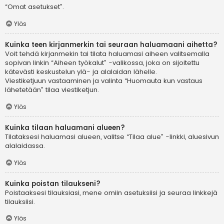
“Omat asetukset”.
Ylös
Kuinka teen kirjanmerkin tai seuraan haluamaani aihetta?
Voit tehdä kirjanmekin tai tilata haluamasi aiheen valitsemalla
sopivan linkin “Aiheen työkalut” -valikossa, joka on sijoitettu
kätevästi keskustelun ylä- ja alalaidan lähelle.
Viestiketjuun vastaaminen ja valinta “Huomauta kun vastaus
lähetetään” tilaa viestiketjun.
Ylös
Kuinka tilaan haluamani alueen?
Tilataksesi haluamasi alueen, valitse “Tilaa alue” -linkki, aluesivun
alalaidassa.
Ylös
Kuinka poistan tilaukseni?
Poistaaksesi tilauksiasi, mene omiin asetuksiisi ja seuraa linkkejä
tilauksiisi.
Ylös