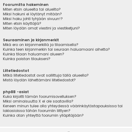
Foorumilta hakeminen
Miten etsin alueelta tai alueilta?
Miksi hakuni ei löytänyt mitään?
Miksi haku johti tyhjään sivuun!?
Miten etsin käyttäjiä?
Miten löydän omat viestini ja viestiketjuni?
Seuraaminen ja kirjanmerkit
Mikä ero on kirjanmerkillä ja tilaamisella?
Kuinka teen kirjanmerkin tai seuraan haluamaani aihetta?
Kuinka tilaan haluamani alueen?
Kuinka poistan tilaukseni?
Liitetiedostot
Mitkä liitetiedostot ovat sallittuja tällä alueella?
Mistä löydän lähettämäni liitetiedostot?
phpBB -asiat
Kuka kirjoitti tämän foorumisovelluksen?
Miksi ominaisuutta X ei ole saatavilla?
Keneen minun tulee olla yhteydessä väärinkäytöstapauksissa tai
lakiasioissa tähän foorumiin liittyen?
Kuinka otan yhteyttä foorumin ylläpitäjään?