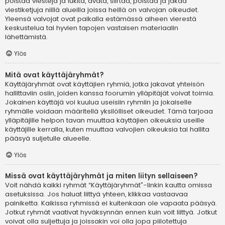
poistaa viestejä ja lukita, avata, siirtää, poistaa ja jakaa
viestiketjuja niillä alueilla joissa heillä on valvojan oikeudet.
Yleensä valvojat ovat paikalla estämässä aiheen vierestä
keskustelua tai hyvien tapojen vastaisen materiaalin
lähettämistä.
Ylös
Mitä ovat käyttäjäryhmät?
Käyttäjäryhmät ovat käyttäjien ryhmiä, jotka jakavat yhteisön
hallittaviin osiin, joiden kanssa foorumin ylläpitäjät voivat toimia.
Jokainen käyttäjä voi kuulua useisiin ryhmiin ja jokaiselle
ryhmälle voidaan määritellä yksilölliset oikeudet. Tämä tarjoaa
ylläpitäjille helpon tavan muuttaa käyttäjien oikeuksia useille
käyttäjille kerralla, kuten muuttaa valvojien oikeuksia tai hallita
pääsyä suljetulle alueelle.
Ylös
Missä ovat käyttäjäryhmät ja miten liityn sellaiseen?
Voit nähdä kaikki ryhmät “Käyttäjäryhmät”-linkin kautta omissa
asetuksissa. Jos haluat liittyä yhteen, klikkaa vastaavaa
painiketta. Kaikissa ryhmissä ei kuitenkaan ole vapaata pääsyä.
Jotkut ryhmät vaativat hyväksynnän ennen kuin voit liittyä. Jotkut
voivat olla suljettuja ja joissakin voi olla jopa piilotettuja