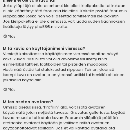
Kieleni ei ole valittavana!
Joko ylläpitäjä ei ole asentanut kielellesi kielipakettia tai kukaan
ei ole kääntänyt tätä foorumia kielellesi. Kokeile pyytää foorumin
ylläpitäjältä, josko hän voisi asentaa tarvitsemasi kielipaketin.
Jos kielipakettia ei ole olemassa, voit luoda uuden käännöksen.
Lisätietoja löytyy
phpBB
®:n sivuilta.
Ylös
Mitä kuvia on käyttäjänimeni vieressä?
Viestejä katsottaessa käyttäjänimen vieressä saattaa näkyä
kaksi kuvaa. Yksi niistä voi olla arvonimeesi liitetty kuva
esimerkiksi tähtien, laatikoiden tai pisteiden muodossa
viestimäärästäsi tai statuksestasi riippuen. Toinen, yleensä
isompi kuva on avatar ja on yleensä uniikki tai henkilökohtainen
jokaisella käyttäjällä.
Ylös
Miten asetan avataren?
Omissa asetuksissa, “Profiilin” alla, voit lisätä avataren
käyttämällä jotain neljästä tavasta: Gravatar, galleriasta, käyttää
kuvaa muualta tai ladata kuvan. Foorumin ylläpitäjä päättää
otetaanko avataret käyttöön ja valitsee mitkä avatarien
käyttöönottotavat sallitaan. Jos et voi käyttää avataria, ota