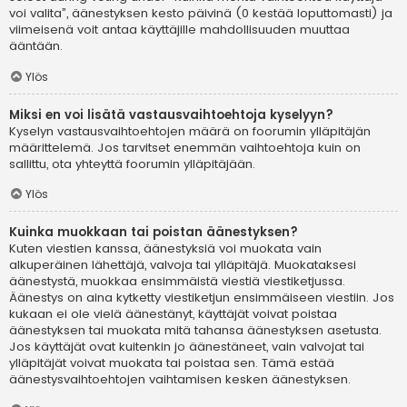
voi valita”, äänestyksen kesto päivinä (0 kestää loputtomasti) ja
viimeisenä voit antaa käyttäjille mahdollisuuden muuttaa
ääntään.
Ylös
Miksi en voi lisätä vastausvaihtoehtoja kyselyyn?
Kyselyn vastausvaihtoehtojen määrä on foorumin ylläpitäjän
määrittelemä. Jos tarvitset enemmän vaihtoehtoja kuin on
sallittu, ota yhteyttä foorumin ylläpitäjään.
Ylös
Kuinka muokkaan tai poistan äänestyksen?
Kuten viestien kanssa, äänestyksiä voi muokata vain
alkuperäinen lähettäjä, valvoja tai ylläpitäjä. Muokataksesi
äänestystä, muokkaa ensimmäistä viestiä viestiketjussa.
Äänestys on aina kytketty viestiketjun ensimmäiseen viestiin. Jos
kukaan ei ole vielä äänestänyt, käyttäjät voivat poistaa
äänestyksen tai muokata mitä tahansa äänestyksen asetusta.
Jos käyttäjät ovat kuitenkin jo äänestäneet, vain valvojat tai
ylläpitäjät voivat muokata tai poistaa sen. Tämä estää
äänestysvaihtoehtojen vaihtamisen kesken äänestyksen.