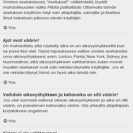
Omissa asetuksissasi, “Asetukset”-välilehdellä, löydät
mahdollisuuden valita
Piilota paikallaolo
. Ottamalla tämän
asetuksen käyttöön näyt vain ylläpitäjille, valvojille ja itsellesi.
Sinut lasketaan piilossa oleviin käyttäjiin.
Ylös
Ajat ovat väärin!
On mahdollista, että näytetty aika on eri aikavyöhykkeeltä kuin
se jossa itse olet. Tässä tapauksessa valitse omista asetuksista
oma aikavyöhykkeesi, esim. Lontoo, Pariisi, New York, Sidney, jne.
Huomaathan, että aikavyöhykkeen vaihtaminen, kuten monet
muutkin asetukset ovat vain rekisteröityneille käyttäjille. Jos et
ole rekisteröitynyt, tämä on hyvä aika tehdä niin.
Ylös
Vaihdoin aikavyöhykkeen ja kellonaika on silti väärin!
Jos olet varmasti valinnut oikean aikavyöhykkeen ja aika on silti
väärin, on palvelimen kellonaika väärin. Ota yhteyttä ylläpitäjään
korjataksesi ongelman.
Ylös