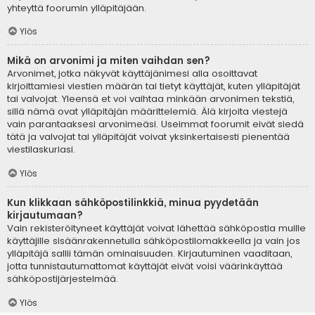
yhteyttä foorumin ylläpitäjään.
Ylös
Mikä on arvonimi ja miten vaihdan sen?
Arvonimet, jotka näkyvät käyttäjänimesi alla osoittavat
kirjoittamiesi viestien määrän tai tietyt käyttäjät, kuten ylläpitäjät
tai valvojat. Yleensä et voi vaihtaa minkään arvonimen tekstiä,
sillä nämä ovat ylläpitäjän määrittelemiä. Älä kirjoita viestejä
vain parantaaksesi arvonimeäsi. Useimmat foorumit eivät siedä
tätä ja valvojat tai ylläpitäjät voivat yksinkertaisesti pienentää
viestilaskuriasi.
Ylös
Kun klikkaan sähköpostilinkkiä, minua pyydetään
kirjautumaan?
Vain rekisteröityneet käyttäjät voivat lähettää sähköpostia muille
käyttäjille sisäänrakennetulla sähköpostilomakkeella ja vain jos
ylläpitäjä sallii tämän ominaisuuden. Kirjautuminen vaaditaan,
jotta tunnistautumattomat käyttäjät eivät voisi väärinkäyttää
sähköpostijärjestelmää.
Ylös