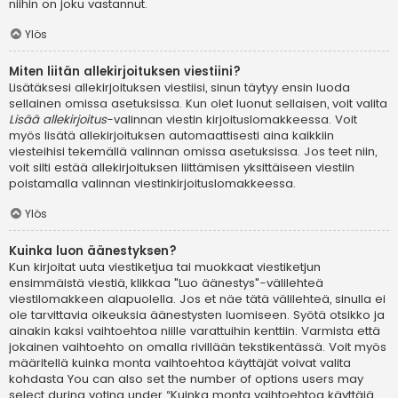
niihin on joku vastannut.
Ylös
Miten liitän allekirjoituksen viestiini?
Lisätäksesi allekirjoituksen viestiisi, sinun täytyy ensin luoda
sellainen omissa asetuksissa. Kun olet luonut sellaisen, voit valita
Lisää allekirjoitus
-valinnan viestin kirjoituslomakkeessa. Voit
myös lisätä allekirjoituksen automaattisesti aina kaikkiin
viesteihisi tekemällä valinnan omissa asetuksissa. Jos teet niin,
voit silti estää allekirjoituksen liittämisen yksittäiseen viestiin
poistamalla valinnan viestinkirjoituslomakkeessa.
Ylös
Kuinka luon äänestyksen?
Kun kirjoitat uuta viestiketjua tai muokkaat viestiketjun
ensimmäistä viestiä, klikkaa "Luo äänestys"-välilehteä
viestilomakkeen alapuolella. Jos et näe tätä välilehteä, sinulla ei
ole tarvittavia oikeuksia äänestysten luomiseen. Syötä otsikko ja
ainakin kaksi vaihtoehtoa niille varattuihin kenttiin. Varmista että
jokainen vaihtoehto on omalla rivillään tekstikentässä. Voit myös
määritellä kuinka monta vaihtoehtoa käyttäjät voivat valita
kohdasta You can also set the number of options users may
select during voting under “Kuinka monta vaihtoehtoa käyttäjä