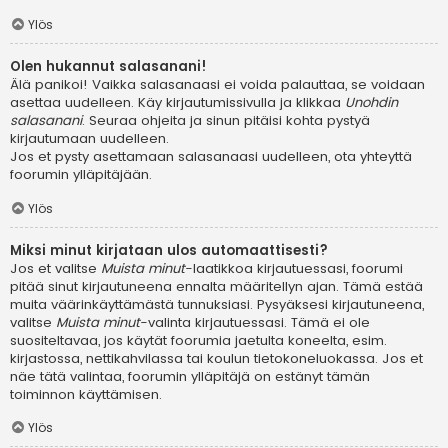
Ylös
Olen hukannut salasanani!
Älä panikoi! Vaikka salasanaasi ei voida palauttaa, se voidaan
asettaa uudelleen. Käy kirjautumissivulla ja klikkaa
Unohdin
salasanani
. Seuraa ohjeita ja sinun pitäisi kohta pystyä
kirjautumaan uudelleen.
Jos et pysty asettamaan salasanaasi uudelleen, ota yhteyttä
foorumin ylläpitäjään.
Ylös
Miksi minut kirjataan ulos automaattisesti?
Jos et valitse
Muista minut
-laatikkoa kirjautuessasi, foorumi
pitää sinut kirjautuneena ennalta määritellyn ajan. Tämä estää
muita väärinkäyttämästä tunnuksiasi. Pysyäksesi kirjautuneena,
valitse
Muista minut
-valinta kirjautuessasi. Tämä ei ole
suositeltavaa, jos käytät foorumia jaetulta koneelta, esim.
kirjastossa, nettikahvilassa tai koulun tietokoneluokassa. Jos et
näe tätä valintaa, foorumin ylläpitäjä on estänyt tämän
toiminnon käyttämisen.
Ylös