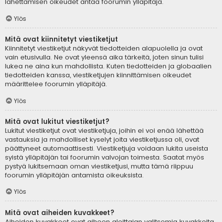
lähettämisen oikeudet antaa foorumin ylläpitäjä.
Ylös
Mitä ovat kiinnitetyt viestiketjut
Kiinnitetyt viestiketjut näkyvät tiedotteiden alapuolella ja ovat
vain etusivulla. Ne ovat yleensä aika tärkeitä, joten sinun tulisi
lukea ne aina kun mahdollista. Kuten tiedotteiden ja globaalien
tiedotteiden kanssa, viestiketjujen kiinnittämisen oikeudet
määrittelee foorumin ylläpitäjä.
Ylös
Mitä ovat lukitut viestiketjut?
Lukitut viestiketjut ovat viestiketjuja, joihin ei voi enää lähettää
vastauksia ja mahdolliset kyselyt joita viestiketjussa oli, ovat
päättyneet automaattisesti. Viestiketjuja voidaan lukita useista
syistä ylläpitäjän tai foorumin valvojan toimesta. Saatat myös
pystyä lukitsemaan oman viestiketjusi, mutta tämä riippuu
foorumin ylläpitäjän antamista oikeuksista.
Ylös
Mitä ovat aiheiden kuvakkeet?
Aiheiden kuvakkeet ovat aiheen aloittajan valitsemia kuvakkeita