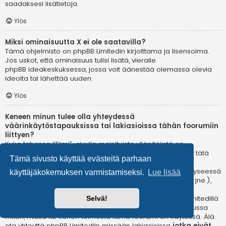
saadaksesi lisätietoja.
Ylös
Miksi ominaisuutta X ei ole saatavilla?
Tämä ohjelmisto on phpBB Limitedin kirjoittama ja lisensoima.
Jos uskot, että ominaisuus tulisi lisätä, vieraile
phpBB ideakeskuksessa
, jossa voit äänestää olemassa olevia
ideoita tai lähettää uuden.
Ylös
Keneen minun tulee olla yhteydessä
väärinkäytöstapauksissa tai lakiasioissa tähän foorumiin
liittyen?
Kuka tahansa “Tiimi”-sivulla mainituista ylläpitäjistä on
todennäköisesti sopiva yhteyshenkilö valituksillesi. Jos et tätä
Tämä sivusto käyttää evästeitä parhaan
kautta saa vastausta, sinun kannattaa ottaa yhteyttä
verkkotunnuksen omistajaan (tee
whois-kysely
) tai jos kyseessä
käyttäjäkokemuksen varmistamiseksi.
Lue lisää
on ilmaispalvelussa oleva (esim. Yahoo!, free.fr, f2s.com, jne.),
ota yhteyttä ylläpitoon tai väärinkäytöksistä vastaavaan
osastoon kyseisessä palvelussa. Huomaa, että phpBB Limitedillä
Selvä!
ei ole lainkaan toimivaltaa
ja sitä ei voida pitää vastuussa
miten, missä tai kenen toimesta tämä foorumi on käytössä. Älä
ota yhteyttä phpBB Limitediin missään lakiasioissa
jotka eivät