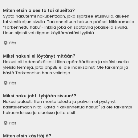
Miten etsin alueelta tai alueilta?
Syötä hakutermi hakukenttään, joka sijaitsee etusivulla, alueen
tai viestiketjun sivulla. Tarkennettuun hakuun pääset klikkaamalla
“Tarkennettu haku”-linkkiä joka on saatavilla jokaisella sivulla.
Haun sijainti voi riippua käyttämästäsi tyylistä.
Ylös
Miksi hakuni ei löytänyt mitään?
Hakusi oli todennäköisesti liian epämääräinen ja sisälsi useita
yleisiä termejä, joita phpBB ei ole indeksoinut. Ole tarkempi ja
käytä Tarkennetun haun valintoja.
Ylös
Miksi haku johti tyhjään sivuun!?
Hakusi palautti liian monta tulosta ja palvelin ei pystynyt
käsittelemään niitä. Käytä “Tarkennettua hakua” ja ole tarkempi
hakuehdoissa ja alueissa joilta etsit.
Ylös
Miten etsin käyttäjiä?