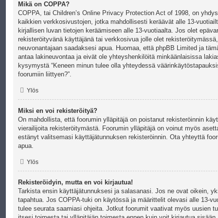
Mikä on COPPA?
COPPA, tai Children’s Online Privacy Protection Act of 1998, on yhdysva
kaikkien verkkosivustojen, jotka mahdollisesti keräävät alle 13-vuotiailt
kirjallisen luvan tietojen keräämiseen alle 13-vuotiaalta. Jos olet ep
rekisteröityvänä käyttäjänä tai verkkosivua jolle olet rekisteröitymässä
neuvonantajaan saadaksesi apua. Huomaa, että phpBB Limited ja tämän
antaa lakineuvontaa ja eivät ole yhteyshenkilöitä minkäänlaisissa laki
kysymystä “Keneen minun tulee olla yhteydessä väärinkäytöstapauksiss
foorumiin liittyen?”.
Ylös
Miksi en voi rekisteröityä?
On mahdollista, että foorumin ylläpitäjä on poistanut rekisteröinnin kä
vierailijoita rekisteröitymästä. Foorumin ylläpitäjä on voinut myös asettaa
estänyt valitsemasi käyttäjätunnuksen rekisteröinnin. Ota yhteyttä foo
apua.
Ylös
Rekisteröidyin, mutta en voi kirjautua!
Tarkista ensin käyttäjätunnuksesi ja salasanasi. Jos ne ovat oikein, y
tapahtua. Jos COPPA-tuki on käytössä ja määrittelit olevasi alle 13-vuo
tulee seurata saamiasi ohjeita. Jotkut foorumit vaativat myös uusien t
itsesi toimesta tai ylläpitäjän toimesta ennen kuin voit kirjautua sisään.