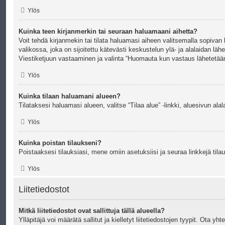
Ylös
Kuinka teen kirjanmerkin tai seuraan haluamaani aihetta?
Voit tehdä kirjanmekin tai tilata haluamasi aiheen valitsemalla sopivan l
valikossa, joka on sijoitettu kätevästi keskustelun ylä- ja alalaidan lähe
Viestiketjuun vastaaminen ja valinta “Huomauta kun vastaus lähetetään”
Ylös
Kuinka tilaan haluamani alueen?
Tilataksesi haluamasi alueen, valitse “Tilaa alue” -linkki, aluesivun ala
Ylös
Kuinka poistan tilaukseni?
Poistaaksesi tilauksiasi, mene omiin asetuksiisi ja seuraa linkkejä tilau
Ylös
Liitetiedostot
Mitkä liitetiedostot ovat sallittuja tällä alueella?
Ylläpitäjä voi määrätä sallitut ja kielletyt liitetiedostojen tyypit. Ota yht