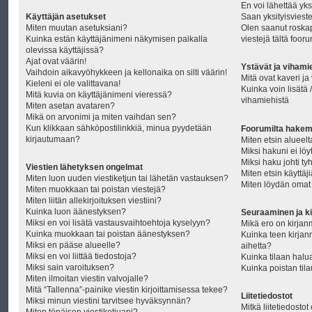
En voi lähettää yksi
Käyttäjän asetukset
Saan yksityisvieste
Miten muutan asetuksiani?
Olen saanut roskapo
Kuinka estän käyttäjänimeni näkymisen paikalla
viestejä tältä fooru
olevissa käyttäjissä?
Ajat ovat väärin!
Ystävät ja vihami
Vaihdoin aikavyöhykkeen ja kellonaika on silti väärin!
Mitä ovat kaveri ja
Kieleni ei ole valittavana!
Kuinka voin lisätä /
Mitä kuvia on käyttäjänimeni vieressä?
vihamiehistä
Miten asetan avataren?
Mikä on arvonimi ja miten vaihdan sen?
Kun klikkaan sähköpostilinkkiä, minua pyydetään
Foorumilta hakem
kirjautumaan?
Miten etsin alueelta
Miksi hakuni ei lö
Miksi haku johti ty
Viestien lähetyksen ongelmat
Miten etsin käyttäj
Miten luon uuden viestiketjun tai lähetän vastauksen?
Miten löydän omat v
Miten muokkaan tai poistan viestejä?
Miten liitän allekirjoituksen viestiini?
Kuinka luon äänestyksen?
Seuraaminen ja ki
Miksi en voi lisätä vastausvaihtoehtoja kyselyyn?
Mikä ero on kirjanm
Kuinka muokkaan tai poistan äänestyksen?
Kuinka teen kirjan
Miksi en pääse alueelle?
aihetta?
Miksi en voi liittää tiedostoja?
Kuinka tilaan hal
Miksi sain varoituksen?
Kuinka poistan til
Miten ilmoitan viestin valvojalle?
Mitä “Tallenna”-painike viestin kirjoittamisessa tekee?
Liitetiedostot
Miksi minun viestini tarvitsee hyväksynnän?
Mitkä liitetiedostot 