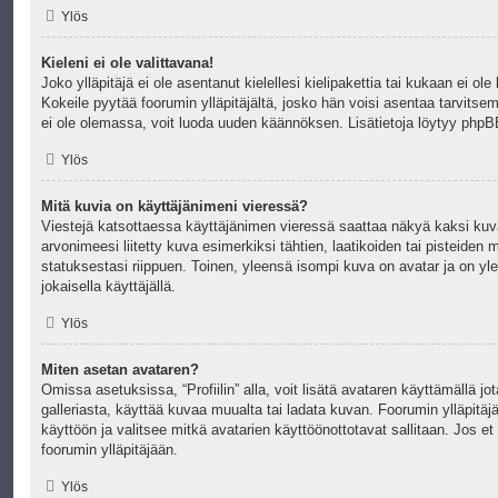
Ylös
Kieleni ei ole valittavana!
Joko ylläpitäjä ei ole asentanut kielellesi kielipakettia tai kukaan ei ole
Kokeile pyytää foorumin ylläpitäjältä, josko hän voisi asentaa tarvitsema
ei ole olemassa, voit luoda uuden käännöksen. Lisätietoja löytyy
phpB
Ylös
Mitä kuvia on käyttäjänimeni vieressä?
Viestejä katsottaessa käyttäjänimen vieressä saattaa näkyä kaksi kuvaa
arvonimeesi liitetty kuva esimerkiksi tähtien, laatikoiden tai pisteiden
statuksestasi riippuen. Toinen, yleensä isompi kuva on avatar ja on yle
jokaisella käyttäjällä.
Ylös
Miten asetan avataren?
Omissa asetuksissa, “Profiilin” alla, voit lisätä avataren käyttämällä jot
galleriasta, käyttää kuvaa muualta tai ladata kuvan. Foorumin ylläpitäj
käyttöön ja valitsee mitkä avatarien käyttöönottotavat sallitaan. Jos et 
foorumin ylläpitäjään.
Ylös