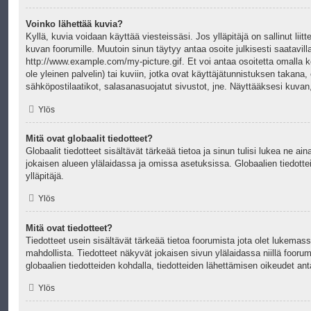
Voinko lähettää kuvia?
Kyllä, kuvia voidaan käyttää viesteissäsi. Jos ylläpitäjä on sallinut liitt
kuvan foorumille. Muutoin sinun täytyy antaa osoite julkisesti saatavil
http://www.example.com/my-picture.gif. Et voi antaa osoitetta omalla kon
ole yleinen palvelin) tai kuviin, jotka ovat käyttäjätunnistuksen takana,
sähköpostilaatikot, salasanasuojatut sivustot, jne. Näyttääksesi kuva
Ylös
Mitä ovat globaalit tiedotteet?
Globaalit tiedotteet sisältävät tärkeää tietoa ja sinun tulisi lukea ne 
jokaisen alueen ylälaidassa ja omissa asetuksissa. Globaalien tiedott
ylläpitäjä.
Ylös
Mitä ovat tiedotteet?
Tiedotteet usein sisältävät tärkeää tietoa foorumista jota olet lukemassa
mahdollista. Tiedotteet näkyvät jokaisen sivun ylälaidassa niillä foorume
globaalien tiedotteiden kohdalla, tiedotteiden lähettämisen oikeudet ant
Ylös