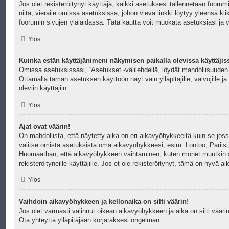
Jos olet rekisteröitynyt käyttäjä, kaikki asetuksesi tallennetaan fooru
niitä, vieraile omissa asetuksissa, johon vievä linkki löytyy yleensä k
foorumin sivujen ylälaidassa. Tätä kautta voit muokata asetuksiasi ja va
Ylös
Kuinka estän käyttäjänimeni näkymisen paikalla olevissa käyttäjis
Omissa asetuksissasi, “Asetukset”-välilehdellä, löydät mahdollisuuden
Ottamalla tämän asetuksen käyttöön näyt vain ylläpitäjille, valvojille ja 
oleviin käyttäjiin.
Ylös
Ajat ovat väärin!
On mahdollista, että näytetty aika on eri aikavyöhykkeeltä kuin se jos
valitse omista asetuksista oma aikavyöhykkeesi, esim. Lontoo, Pariisi
Huomaathan, että aikavyöhykkeen vaihtaminen, kuten monet muutkin a
rekisteröityneille käyttäjille. Jos et ole rekisteröitynyt, tämä on hyvä ai
Ylös
Vaihdoin aikavyöhykkeen ja kellonaika on silti väärin!
Jos olet varmasti valinnut oikean aikavyöhykkeen ja aika on silti väärin
Ota yhteyttä ylläpitäjään korjataksesi ongelman.