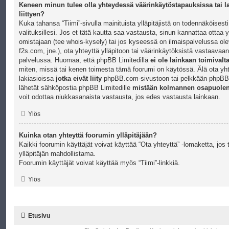
Keneen minun tulee olla yhteydessä väärinkäytöstapauksissa tai l
liittyen?
Kuka tahansa “Tiimi”-sivulla mainituista ylläpitäjistä on todennäköisest
valituksillesi. Jos et tätä kautta saa vastausta, sinun kannattaa ottaa
omistajaan (tee
whois-kysely
) tai jos kyseessä on ilmaispalvelussa ole
f2s.com, jne.), ota yhteyttä ylläpitoon tai väärinkäytöksistä vastaava
palvelussa. Huomaa, että phpBB Limitedillä
ei ole lainkaan toimivalt
miten, missä tai kenen toimesta tämä foorumi on käytössä. Älä ota yh
lakiasioissa
jotka eivät liity
phpBB.com-sivustoon tai pelkkään phpBB-
lähetät sähköpostia phpBB Limitedille
mistään kolmannen osapuole
voit odottaa niukkasanaista vastausta, jos edes vastausta lainkaan.
Ylös
Kuinka otan yhteyttä foorumin ylläpitäjään?
Kaikki foorumin käyttäjät voivat käyttää “Ota yhteyttä” -lomaketta, jo
ylläpitäjän mahdollistama.
Foorumin käyttäjät voivat käyttää myös “Tiimi”-linkkiä.
Ylös
Etusivu