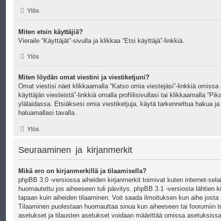
Ylös
Miten etsin käyttäjiä?
Vieraile “Käyttäjät”-sivulla ja klikkaa “Etsi käyttäjä”-linkkiä.
Ylös
Miten löydän omat viestini ja viestiketjuni?
Omat viestisi näet klikkaamalla “Katso omia viestejäsi”-linkkiä omissa 
käyttäjän viesteistä”-linkkiä omalla profiilisivullasi tai klikkaamalla “Pik
ylälaidassa. Etsiäksesi omia viestiketjuja, käytä tarkennettua hakua j
haluamallasi tavalla.
Ylös
Seuraaminen ja kirjanmerkit
Mikä ero on kirjanmerkillä ja tilaamisella?
phpBB 3.0 -versiossa aiheiden kirjanmerkit toimivat kuten internet-sela
huomautettu jos aiheeseen tuli päivitys. phpBB 3.1 -versiosta lähtien 
tapaan kuin aiheiden tilaaminen. Voit saada ilmoituksen kun aihe josta s
Tilaaminen puolestaan huomauttaa sinua kun aiheeseen tai foorumiin t
asetukset ja tilausten asetukset voidaan määrittää omissa asetuksis