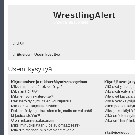
WrestlingAlert
Showpainia suomeksi
UKK
Etusivu
Usein kysyttyä
Usein kysyttyä
Kirjautumisen ja rekisteröitymisen ongelmat
Käyttäjätasot ja 
Miksi minun pitää rekisteröityä?
Mitä ovat ylläpitäjä
Mikä on COPPA?
Mitä ovatr valvojat
Miksi en voi rekisteröityä?
Mitä ovat käyttäjä
Rekisteröidyin, mutta en voi kirjautua!
Missä ovat käyttäjä
Miksi en voi kirjautua sisään?
Miten pääsen käyt
Rekisteröidyin joskus aiemmin, mutta en voi enää
Miksi jotkut käyttä
kirjautua sisään?!
Mikä on “oletusry
Olen hukannut salasanani!
Mikä on “Tiimi” lin
Miksi minut kirjataan ulos automaattisesti?
Mitä “Poista foorumin evästeet” tekee?
Yksityisviestit