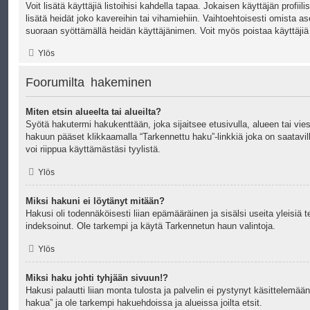
Voit lisätä käyttäjiä listoihisi kahdella tapaa. Jokaisen käyttäjän profiili
lisätä heidät joko kavereihin tai vihamiehiin. Vaihtoehtoisesti omista ase
suoraan syöttämällä heidän käyttäjänimen. Voit myös poistaa käyttäjiä l
Ylös
Foorumilta hakeminen
Miten etsin alueelta tai alueilta?
Syötä hakutermi hakukenttään, joka sijaitsee etusivulla, alueen tai vies
hakuun pääset klikkaamalla “Tarkennettu haku”-linkkiä joka on saatavilla
voi riippua käyttämästäsi tyylistä.
Ylös
Miksi hakuni ei löytänyt mitään?
Hakusi oli todennäköisesti liian epämääräinen ja sisälsi useita yleisiä t
indeksoinut. Ole tarkempi ja käytä Tarkennetun haun valintoja.
Ylös
Miksi haku johti tyhjään sivuun!?
Hakusi palautti liian monta tulosta ja palvelin ei pystynyt käsittelemää
hakua” ja ole tarkempi hakuehdoissa ja alueissa joilta etsit.