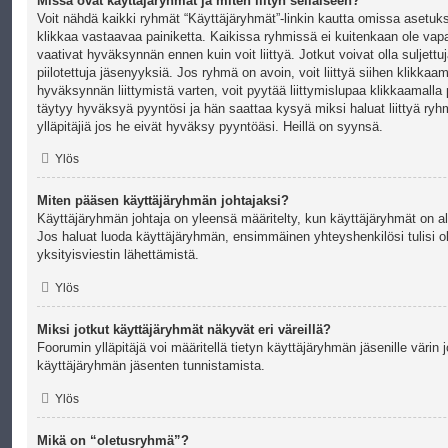
Missä ovat käyttäjäryhmät ja miten liityn sellaiseen?
Voit nähdä kaikki ryhmät “Käyttäjäryhmät”-linkin kautta omissa asetuksi
klikkaa vastaavaa painiketta. Kaikissa ryhmissä ei kuitenkaan ole va
vaativat hyväksynnän ennen kuin voit liittyä. Jotkut voivat olla suljettuj
piilotettuja jäsenyyksiä. Jos ryhmä on avoin, voit liittyä siihen klikkaa
hyväksynnän liittymistä varten, voit pyytää liittymislupaa klikkaamalla
täytyy hyväksyä pyyntösi ja hän saattaa kysyä miksi haluat liittyä ryh
ylläpitäjiä jos he eivät hyväksy pyyntöäsi. Heillä on syynsä.
Ylös
Miten pääsen käyttäjäryhmän johtajaksi?
Käyttäjäryhmän johtaja on yleensä määritelty, kun käyttäjäryhmät on alu
Jos haluat luoda käyttäjäryhmän, ensimmäinen yhteyshenkilösi tulisi oll
yksityisviestin lähettämistä.
Ylös
Miksi jotkut käyttäjäryhmät näkyvät eri väreillä?
Foorumin ylläpitäjä voi määritellä tietyn käyttäjäryhmän jäsenille värin
käyttäjäryhmän jäsenten tunnistamista.
Ylös
Mikä on “oletusryhmä”?