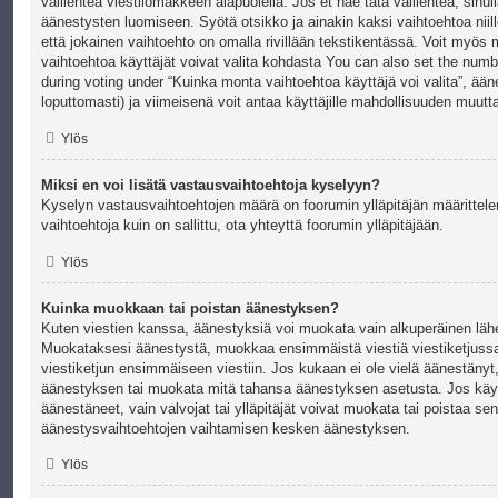
välilehteä viestilomakkeen alapuolella. Jos et näe tätä välilehteä, sinull
äänestysten luomiseen. Syötä otsikko ja ainakin kaksi vaihtoehtoa niille
että jokainen vaihtoehto on omalla rivillään tekstikentässä. Voit myös 
vaihtoehtoa käyttäjät voivat valita kohdasta You can also set the numb
during voting under “Kuinka monta vaihtoehtoa käyttäjä voi valita”, ää
loputtomasti) ja viimeisenä voit antaa käyttäjille mahdollisuuden muutt
Ylös
Miksi en voi lisätä vastausvaihtoehtoja kyselyyn?
Kyselyn vastausvaihtoehtojen määrä on foorumin ylläpitäjän määrittel
vaihtoehtoja kuin on sallittu, ota yhteyttä foorumin ylläpitäjään.
Ylös
Kuinka muokkaan tai poistan äänestyksen?
Kuten viestien kanssa, äänestyksiä voi muokata vain alkuperäinen lähett
Muokataksesi äänestystä, muokkaa ensimmäistä viestiä viestiketjussa
viestiketjun ensimmäiseen viestiin. Jos kukaan ei ole vielä äänestänyt,
äänestyksen tai muokata mitä tahansa äänestyksen asetusta. Jos käytt
äänestäneet, vain valvojat tai ylläpitäjät voivat muokata tai poistaa s
äänestysvaihtoehtojen vaihtamisen kesken äänestyksen.
Ylös