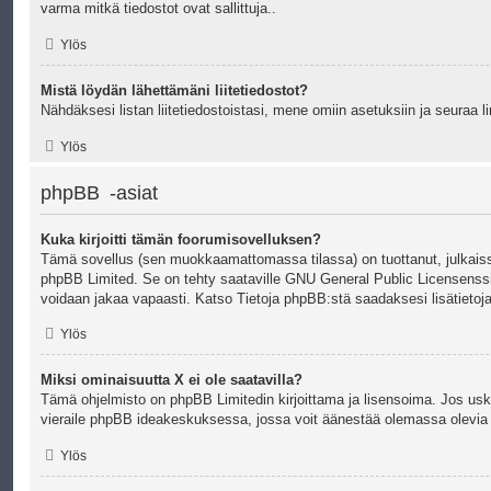
varma mitkä tiedostot ovat sallittuja..
Ylös
Mistä löydän lähettämäni liitetiedostot?
Nähdäksesi listan liitetiedostoistasi, mene omiin asetuksiin ja seuraa li
Ylös
phpBB -asiat
Kuka kirjoitti tämän foorumisovelluksen?
Tämä sovellus (sen muokkaamattomassa tilassa) on tuottanut, julkaiss
phpBB Limited
. Se on tehty saataville GNU General Public Licensenssin
voidaan jakaa vapaasti. Katso
Tietoja phpBB:stä
saadaksesi lisätietoja
Ylös
Miksi ominaisuutta X ei ole saatavilla?
Tämä ohjelmisto on phpBB Limitedin kirjoittama ja lisensoima. Jos uskot
vieraile
phpBB ideakeskuksessa
, jossa voit äänestää olemassa olevia 
Ylös