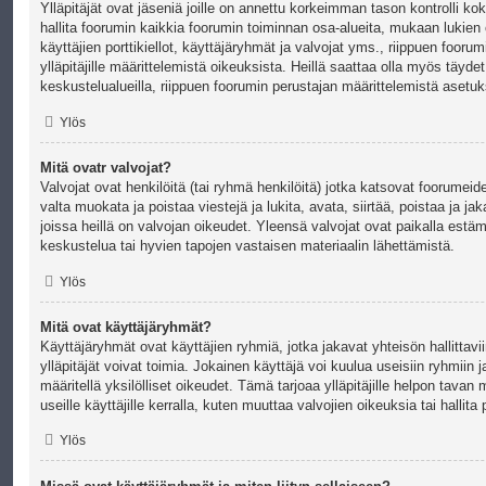
Ylläpitäjät ovat jäseniä joille on annettu korkeimman tason kontrolli k
hallita foorumin kaikkia foorumin toiminnan osa-alueita, mukaan lukien
käyttäjien porttikiellot, käyttäjäryhmät ja valvojat yms., riippuen fooru
ylläpitäjille määrittelemistä oikeuksista. Heillä saattaa olla myös täydet
keskustelualueilla, riippuen foorumin perustajan määrittelemistä asetuk
Ylös
Mitä ovatr valvojat?
Valvojat ovat henkilöitä (tai ryhmä henkilöitä) jotka katsovat foorumeide
valta muokata ja poistaa viestejä ja lukita, avata, siirtää, poistaa ja jakaa
joissa heillä on valvojan oikeudet. Yleensä valvojat ovat paikalla estä
keskustelua tai hyvien tapojen vastaisen materiaalin lähettämistä.
Ylös
Mitä ovat käyttäjäryhmät?
Käyttäjäryhmät ovat käyttäjien ryhmiä, jotka jakavat yhteisön hallittavi
ylläpitäjät voivat toimia. Jokainen käyttäjä voi kuulua useisiin ryhmiin 
määritellä yksilölliset oikeudet. Tämä tarjoaa ylläpitäjille helpon tavan
useille käyttäjille kerralla, kuten muuttaa valvojien oikeuksia tai hallita 
Ylös