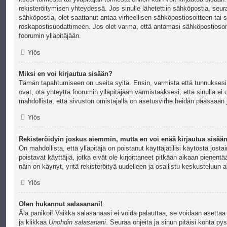
rekisteröitymisen yhteydessä. Jos sinulle lähetettiin sähköpostia, seur
sähköpostia, olet saattanut antaa virheellisen sähköpostiosoitteen tai 
roskapostisuodattimeen. Jos olet varma, että antamasi sähköpostiosoite 
foorumin ylläpitäjään.
Ylös
Miksi en voi kirjautua sisään?
Tämän tapahtumiseen on useita syitä. Ensin, varmista että tunnuksesi 
ovat, ota yhteyttä foorumin ylläpitäjään varmistaaksesi, että sinulla ei 
mahdollista, että sivuston omistajalla on asetusvirhe heidän päässään ja
Ylös
Rekisteröidyin joskus aiemmin, mutta en voi enää kirjautua sisää
On mahdollista, että ylläpitäjä on poistanut käyttäjätilisi käytöstä jos
poistavat käyttäjiä, jotka eivät ole kirjoittaneet pitkään aikaan pienen
näin on käynyt, yritä rekisteröityä uudelleen ja osallistu keskusteluun 
Ylös
Olen hukannut salasanani!
Älä panikoi! Vaikka salasanaasi ei voida palauttaa, se voidaan asettaa 
ja klikkaa
Unohdin salasanani
. Seuraa ohjeita ja sinun pitäisi kohta py