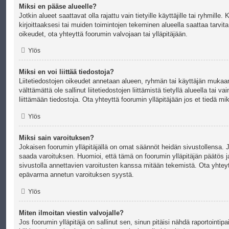
Miksi en pääse alueelle?
Jotkin alueet saattavat olla rajattu vain tietyille käyttäjille tai ryhmille
kirjoittaaksesi tai muiden toimintojen tekeminen alueella saattaa tarvit
oikeudet, ota yhteyttä foorumin valvojaan tai ylläpitäjään.
Ylös
Miksi en voi liittää tiedostoja?
Liitetiedostojen oikeudet annetaan alueen, ryhmän tai käyttäjän mukaan
välttämättä ole sallinut liitetiedostojen liittämistä tietyllä alueella tai v
liittämään tiedostoja. Ota yhteyttä foorumin ylläpitäjään jos et tiedä miksi
Ylös
Miksi sain varoituksen?
Jokaisen foorumin ylläpitäjällä on omat säännöt heidän sivustollensa. J
saada varoituksen. Huomioi, että tämä on foorumin ylläpitäjän päätös ja
sivustolla annettavien varoitusten kanssa mitään tekemistä. Ota yhteytt
epävarma annetun varoituksen syystä.
Ylös
Miten ilmoitan viestin valvojalle?
Jos foorumin ylläpitäjä on sallinut sen, sinun pitäisi nähdä raportointi