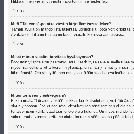
klikkaaminen vie sinut viestin raportoinnin vaiheiden läpi.
Ylös
Mitä “Tallenna”-painike viestin kirjoittamisessa tekee?
Tämän avulla on mahdollista tallentaa luonnoksia, jotka voit kirjoitta
Avataksesi tallennetun luonnoksen, vieraile komissa asetuksissa.
Ylös
Miksi minun viestini tarvitsee hyväksynnän?
Foorumin ylläpitäjä on päättänyt, että viestit kyseiselle alueelle tulee
myös mahdollista, että foorumin ylläpitäjä on siirtänyt sinut ryhmään, j
lähettämistä. Ota yhteyttä foorumin ylläpitäjään saadaksesi lisätietoja.
Ylös
Miten tönäisen viestiketjuani?
Klikkaamalla “Tönaise viestiä” -linkkiä, kun katselet sitä, voit “tönäis
sivun yläosaan. Jos et näe tätä, viestiketjujen tönäiseminen ei ole sallit
tönäisemisen välillä vaaditaan ei ole vielä kulunut. On myös mahdollis
siihen, mutta varmista että noudatat foorumin sääntöjä jos päätät tehdä
Ylös