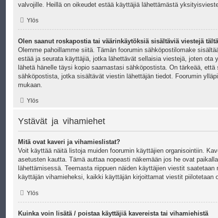
valvojille. Heillä on oikeudet estää käyttäjiä lähettämästä yksityisvieste
Ylös
Olen saanut roskapostia tai väärinkäytöksiä sisältäviä viestejä tält
Olemme pahoillamme siitä. Tämän foorumin sähköpostilomake sisältää 
estää ja seurata käyttäjiä, jotka lähettävät sellaisia viestejä, joten ota 
lähetä hänelle täysi kopio saamastasi sähköpostista. On tärkeää, että 
sähköpostista, jotka sisältävät viestin lähettäjän tiedot. Foorumin ylläpi
mukaan.
Ylös
Ystävät ja vihamiehet
Mitä ovat kaveri ja vihamieslistat?
Voit käyttää näitä listoja muiden foorumin käyttäjien organisointiin. Kave
asetusten kautta. Tämä auttaa nopeasti näkemään jos he ovat paikalla 
lähettämisessä. Teemasta riippuen näiden käyttäjien viestit saatetaan
käyttäjän vihamieheksi, kaikki käyttäjän kirjoittamat viestit piilotetaan
Ylös
Kuinka voin lisätä / poistaa käyttäjiä kavereista tai vihamiehistä