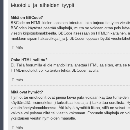
Muotoilu ja aiheiden tyypit
Mikä on BBCode?
BBCode on HTML-kielen tapainen toteutus, joka tarjoaa tiettyjen viest
BBCoden käytöstä päättää ylläpitäjä, mutta se voidaan ottaa pois käyt
viestin kirjoituslomakkeella. BBCode itsessään on HTML:n kaltainen, mu
merkkien sijaan hakasulkuja [ ja ]. BBCoden oppaan löydät viestinlähe
Ylös
Onko HTML sallittu?
Ei. Tällä foorumilla ei ole mahdollista lähettää HTML:ää siten, että s
HTML-muotoilut voi kuitenkin tehdä BBCoden avulla.
Ylös
Mitä ovat hymiöt?
Hymiöt tai emoticonit ovat pieniä kuvia joita voidaan käyttää tunteiden
käyttämällä. Esimerkiksi :) tarkoittaa iloista ja :( tarkoittaa surullista. 
viestinlähetyslomakkeessa. Älä käytä hymiöitä liikaa, sillä ne voivat t
valvoja voi poistaa niitä tai viestin kokonaan. Foorumin ylläpitäjä on v
yksittäisen viestin hymiöiden määrälle.
Ylös