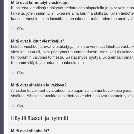
Mitä ovat kiinnitetyt viestiketjut
Kiinnitetyt viestiketjut näkyvät tiedotteiden alapuolella ja ovat vain etu
tärkeitä, joten sinun tulisi lukea ne aina kun mahdollista. Kuten tiedotte
kanssa, viestiketjujen kiinnittämisen oikeudet määrittelee foorumin ylläp
Ylös
Mitä ovat lukitut viestiketjut?
Lukitut viestiketjut ovat viestiketjuja, joihin ei voi enää lähettää vastau
viestiketjussa oli, ovat päättyneet automaattisesti. Viestiketjuja voidaan
tai foorumin valvojan toimesta. Saatat myös pystyä lukitsemaan oman v
foorumin ylläpitäjän antamista oikeuksista.
Ylös
Mitä ovat aiheiden kuvakkeet?
Aiheiden kuvakkeet ovat aiheen aloittajan valitsemia kuvakkeita joiden
sisältöä. Aiheiden kuvakkeiden käyttöoikeudet riippuvat foorumin ylläpi
Ylös
Käyttäjätasot ja ryhmät
Mitä ovat ylläpitäjät?