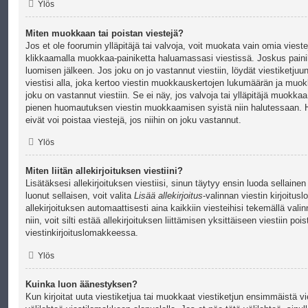
Ylös
Miten muokkaan tai poistan viestejä?
Jos et ole foorumin ylläpitäjä tai valvoja, voit muokata vain omia vieste
klikkaamalla muokkaa-painiketta haluamassasi viestissä. Joskus painike
luomisen jälkeen. Jos joku on jo vastannut viestiin, löydät viestiketjuu
viestisi alla, joka kertoo viestin muokkauskertojen lukumäärän ja mu
joku on vastannut viestiin. Se ei näy, jos valvoja tai ylläpitäjä muokkaa
pienen huomautuksen viestin muokkaamisen syistä niin halutessaan. H
eivät voi poistaa viestejä, jos niihin on joku vastannut.
Ylös
Miten liitän allekirjoituksen viestiini?
Lisätäksesi allekirjoituksen viestiisi, sinun täytyy ensin luoda sellain
luonut sellaisen, voit valita
Lisää allekirjoitus
-valinnan viestin kirjoitu
allekirjoituksen automaattisesti aina kaikkiin viesteihisi tekemällä val
niin, voit silti estää allekirjoituksen liittämisen yksittäiseen viestiin po
viestinkirjoituslomakkeessa.
Ylös
Kuinka luon äänestyksen?
Kun kirjoitat uuta viestiketjua tai muokkaat viestiketjun ensimmäistä vi