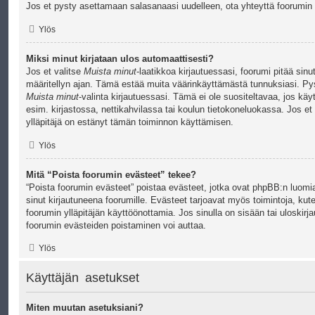
Jos et pysty asettamaan salasanaasi uudelleen, ota yhteyttä foorumin y
Ylös
Miksi minut kirjataan ulos automaattisesti?
Jos et valitse
Muista minut
-laatikkoa kirjautuessasi, foorumi pitää sinu
määritellyn ajan. Tämä estää muita väärinkäyttämästä tunnuksiasi. Pys
Muista minut
-valinta kirjautuessasi. Tämä ei ole suositeltavaa, jos käy
esim. kirjastossa, nettikahvilassa tai koulun tietokoneluokassa. Jos et 
ylläpitäjä on estänyt tämän toiminnon käyttämisen.
Ylös
Mitä “Poista foorumin evästeet” tekee?
“Poista foorumin evästeet” poistaa evästeet, jotka ovat phpBB:n luomia.
sinut kirjautuneena foorumille. Evästeet tarjoavat myös toimintoja, kute
foorumin ylläpitäjän käyttöönottamia. Jos sinulla on sisään tai uloski
foorumin evästeiden poistaminen voi auttaa.
Ylös
Käyttäjän asetukset
Miten muutan asetuksiani?