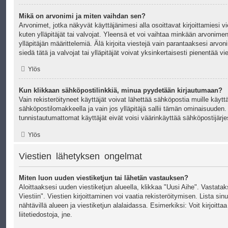
Mikä on arvonimi ja miten vaihdan sen?
Arvonimet, jotka näkyvät käyttäjänimesi alla osoittavat kirjoittamiesi vi
kuten ylläpitäjät tai valvojat. Yleensä et voi vaihtaa minkään arvonimen
ylläpitäjän määrittelemiä. Älä kirjoita viestejä vain parantaaksesi arv
siedä tätä ja valvojat tai ylläpitäjät voivat yksinkertaisesti pienentää vie
Ylös
Kun klikkaan sähköpostilinkkiä, minua pyydetään kirjautumaan?
Vain rekisteröityneet käyttäjät voivat lähettää sähköpostia muille käyttä
sähköpostilomakkeella ja vain jos ylläpitäjä sallii tämän ominaisuuden.
tunnistautumattomat käyttäjät eivät voisi väärinkäyttää sähköpostijärj
Ylös
Viestien lähetyksen ongelmat
Miten luon uuden viestiketjun tai lähetän vastauksen?
Aloittaaksesi uuden viestiketjun alueella, klikkaa "Uusi Aihe". Vastatak
Viestiin". Viestien kirjoittaminen voi vaatia rekisteröitymisen. Lista sin
nähtävillä alueen ja viestiketjun alalaidassa. Esimerkiksi: Voit kirjoittaa
liitetiedostoja, jne.