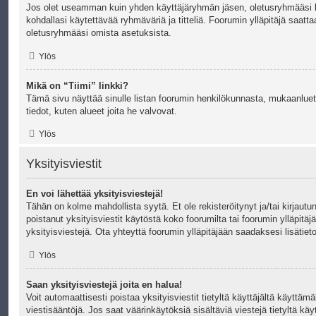
Jos olet useamman kuin yhden käyttäjäryhmän jäsen, oletusryhmääsi 
kohdallasi käytettävää ryhmäväriä ja titteliä. Foorumin ylläpitäjä saatta
oletusryhmääsi omista asetuksista.
Ylös
Mikä on “Tiimi” linkki?
Tämä sivu näyttää sinulle listan foorumin henkilökunnasta, mukaanluettu
tiedot, kuten alueet joita he valvovat.
Ylös
Yksityisviestit
En voi lähettää yksityisviestejä!
Tähän on kolme mahdollista syytä. Et ole rekisteröitynyt ja/tai kirjautun
poistanut yksityisviestit käytöstä koko foorumilta tai foorumin ylläpitä
yksityisviestejä. Ota yhteyttä foorumin ylläpitäjään saadaksesi lisätieto
Ylös
Saan yksityisviestejä joita en halua!
Voit automaattisesti poistaa yksityisviestit tietyltä käyttäjältä käyttämä
viestisääntöjä. Jos saat väärinkäytöksiä sisältäviä viestejä tietyltä käytt