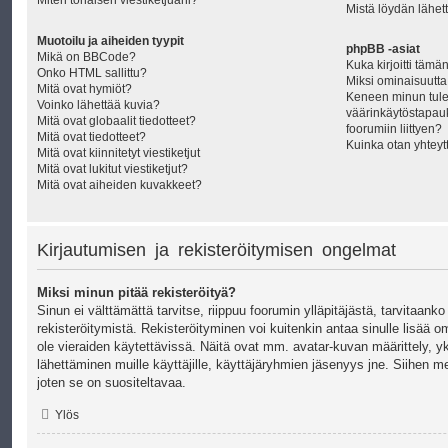
Miten tönäisen viestiketjuani?
Mistä löydän lähett
Muotoilu ja aiheiden tyypit
phpBB -asiat
Mikä on BBCode?
Kuka kirjoitti täm
Onko HTML sallittu?
Miksi ominaisuutta 
Mitä ovat hymiöt?
Keneen minun tule
Voinko lähettää kuvia?
väärinkäytöstapauk
Mitä ovat globaalit tiedotteet?
foorumiin liittyen?
Mitä ovat tiedotteet?
Kuinka otan yhteyt
Mitä ovat kiinnitetyt viestiketjut
Mitä ovat lukitut viestiketjut?
Mitä ovat aiheiden kuvakkeet?
Kirjautumisen ja rekisteröitymisen ongelmat
Miksi minun pitää rekisteröityä?
Sinun ei välttämättä tarvitse, riippuu foorumin ylläpitäjästä, tarvitaanko
rekisteröitymistä. Rekisteröityminen voi kuitenkin antaa sinulle lisää o
ole vieraiden käytettävissä. Näitä ovat mm. avatar-kuvan määrittely, yk
lähettäminen muille käyttäjille, käyttäjäryhmien jäsenyys jne. Siihen 
joten se on suositeltavaa.
Ylös